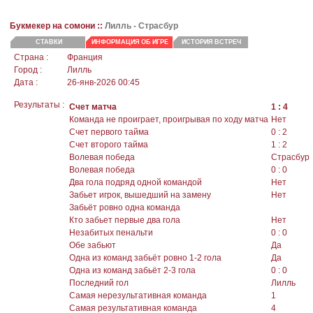
Букмекер на сомони ::
Лилль -
Страсбур
СТАВКИ
ИНФОРМАЦИЯ ОБ ИГРЕ
ИСТОРИЯ ВСТРЕЧ
Страна :
Франция
Город :
Лилль
Дата :
26-янв-2026 00:45
Результаты :
Счет матча
1 : 4
Команда не проиграет, проигрывая по ходу матча
Нет
Счет первого тайма
0 : 2
Счет второго тайма
1 : 2
Волевая победа
Страсбур
Волевая победа
0 : 0
Два гола подряд одной командой
Нет
Забьет игрок, вышедший на замену
Нет
Забьёт ровно одна команда
Кто забьет первые два гола
Нет
Незабитых пенальти
0 : 0
Обе забьют
Да
Одна из команд забьёт ровно 1-2 гола
Да
Одна из команд забьёт 2-3 гола
0 : 0
Последний гол
Лилль
Самая нерезультативная команда
1
Самая результативная команда
4