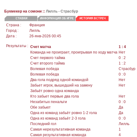
Букмекер на сомони ::
Лилль -
Страсбур
СТАВКИ
ИНФОРМАЦИЯ ОБ ИГРЕ
ИСТОРИЯ ВСТРЕЧ
Страна :
Франция
Город :
Лилль
Дата :
26-янв-2026 00:45
Результаты :
Счет матча
1 : 4
Команда не проиграет, проигрывая по ходу матча
Нет
Счет первого тайма
0 : 2
Счет второго тайма
1 : 2
Волевая победа
Страсбур
Волевая победа
0 : 0
Два гола подряд одной командой
Нет
Забьет игрок, вышедший на замену
Нет
Забьёт ровно одна команда
Кто забьет первые два гола
Нет
Незабитых пенальти
0 : 0
Обе забьют
Да
Одна из команд забьёт ровно 1-2 гола
Да
Одна из команд забьёт 2-3 гола
0 : 0
Последний гол
Лилль
Самая нерезультативная команда
1
Самая результативная команда
4