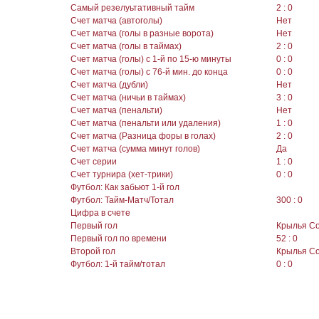
Самый резелуьтативный тайм
2 : 0
Счет матча (автоголы)
Нет
Счет матча (голы в разные ворота)
Нет
Счет матча (голы в таймах)
2 : 0
Счет матча (голы) с 1-й по 15-ю минуты
0 : 0
Счет матча (голы) с 76-й мин. до конца
0 : 0
Счет матча (дубли)
Нет
Счет матча (ничьи в таймах)
3 : 0
Счет матча (пенальти)
Нет
Счет матча (пенальти или удаления)
1 : 0
Счет матча (Разница форы в голах)
2 : 0
Счет матча (сумма минут голов)
Да
Счет серии
1 : 0
Счет турнира (хет-трики)
0 : 0
Футбол: Как забьют 1-й гол
Футбол: Тайм-Матч/Тотал
300 : 0
Цифра в счете
Первый гол
Крылья С
Первый гол по времени
52 : 0
Второй гол
Крылья С
Футбол: 1-й тайм/тотал
0 : 0