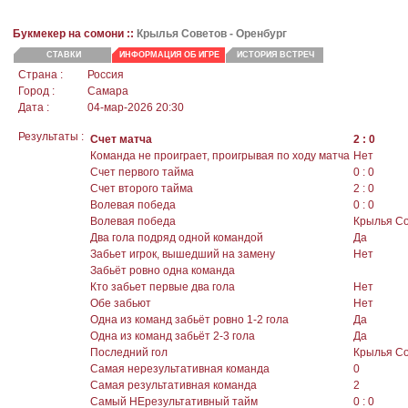
Букмекер на сомони ::
Крылья Советов
- Оренбург
СТАВКИ
ИНФОРМАЦИЯ ОБ ИГРЕ
ИСТОРИЯ ВСТРЕЧ
Страна :
Россия
Город :
Самара
Дата :
04-мар-2026 20:30
Результаты :
Счет матча
2 : 0
Команда не проиграет, проигрывая по ходу матча
Нет
Счет первого тайма
0 : 0
Счет второго тайма
2 : 0
Волевая победа
0 : 0
Волевая победа
Крылья С
Два гола подряд одной командой
Да
Забьет игрок, вышедший на замену
Нет
Забьёт ровно одна команда
Кто забьет первые два гола
Нет
Обе забьют
Нет
Одна из команд забьёт ровно 1-2 гола
Да
Одна из команд забьёт 2-3 гола
Да
Последний гол
Крылья С
Самая нерезультативная команда
0
Самая результативная команда
2
Самый НЕрезультативный тайм
0 : 0