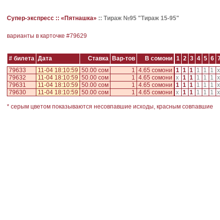
Супер-экспресс ::
«Пятнашка»
::
Тираж №95 "Тираж 15-95"
варианты в карточке #
79629
# билета
Дата
Ставка
Вар-тов
В сомони
1
2
3
4
5
6
79633
11-04 18:10:59
50.00 сом
1
4.65 сомони
1
1
1
1
1
1
x
79632
11-04 18:10:59
50.00 сом
1
4.65 сомони
x
1
1
1
1
1
x
79631
11-04 18:10:59
50.00 сом
1
4.65 сомони
1
1
1
1
1
1
x
79630
11-04 18:10:59
50.00 сом
1
4.65 сомони
x
1
1
1
1
1
x
* серым цветом показываются несовпавшие исходы, красным совпавшие