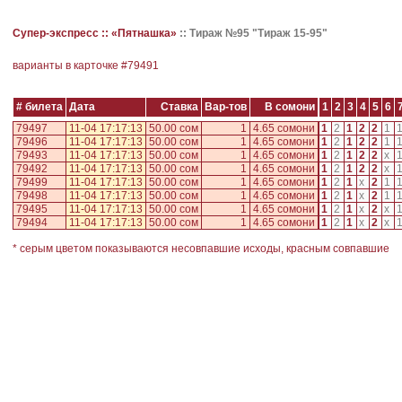
Супер-экспресс ::
«Пятнашка»
::
Тираж №95 "Тираж 15-95"
варианты в карточке #
79491
# билета
Дата
Ставка
Вар-тов
В сомони
1
2
3
4
5
6
79497
11-04 17:17:13
50.00 сом
1
4.65 сомони
1
2
1
2
2
1
79496
11-04 17:17:13
50.00 сом
1
4.65 сомони
1
2
1
2
2
1
79493
11-04 17:17:13
50.00 сом
1
4.65 сомони
1
2
1
2
2
x
79492
11-04 17:17:13
50.00 сом
1
4.65 сомони
1
2
1
2
2
x
79499
11-04 17:17:13
50.00 сом
1
4.65 сомони
1
2
1
x
2
1
79498
11-04 17:17:13
50.00 сом
1
4.65 сомони
1
2
1
x
2
1
79495
11-04 17:17:13
50.00 сом
1
4.65 сомони
1
2
1
x
2
x
79494
11-04 17:17:13
50.00 сом
1
4.65 сомони
1
2
1
x
2
x
* серым цветом показываются несовпавшие исходы, красным совпавшие