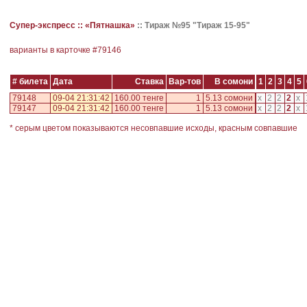
Супер-экспресс ::
«Пятнашка»
::
Тираж №95 "Тираж 15-95"
варианты в карточке #
79146
# билета
Дата
Ставка
Вар-тов
В сомони
1
2
3
4
5
79148
09-04 21:31:42
160.00 тенге
1
5.13 сомони
x
2
2
2
x
79147
09-04 21:31:42
160.00 тенге
1
5.13 сомони
x
2
2
2
x
* серым цветом показываются несовпавшие исходы, красным совпавшие