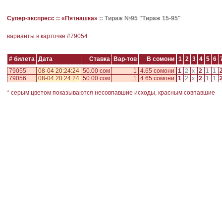
Супер-экспресс ::
«Пятнашка»
::
Тираж №95 "Тираж 15-95"
варианты в карточке #
79054
# билета
Дата
Ставка
Вар-тов
В сомони
1
2
3
4
5
6
79055
08-04 20:24:24
50.00 сом
1
4.65 сомони
1
2
x
2
1
1
79056
08-04 20:24:24
50.00 сом
1
4.65 сомони
1
2
x
2
1
1
* серым цветом показываются несовпавшие исходы, красным совпавшие