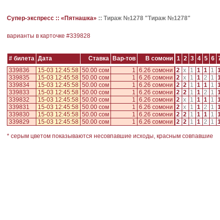
Супер-экспресс ::
«Пятнашка»
::
Тираж №1278 "Тираж №1278"
варианты в карточке #
339828
# билета
Дата
Ставка
Вар-тов
В сомони
1
2
3
4
5
6
339836
15-03 12:45:58
50.00 сом
1
6.26 сомони
2
x
1
1
1
1
339835
15-03 12:45:58
50.00 сом
1
6.26 сомони
2
x
1
1
2
1
339834
15-03 12:45:58
50.00 сом
1
6.26 сомони
2
2
1
1
1
1
339833
15-03 12:45:58
50.00 сом
1
6.26 сомони
2
2
1
1
2
1
339832
15-03 12:45:58
50.00 сом
1
6.26 сомони
2
x
1
1
1
1
339831
15-03 12:45:58
50.00 сом
1
6.26 сомони
2
x
1
1
2
1
339830
15-03 12:45:58
50.00 сом
1
6.26 сомони
2
2
1
1
1
1
339829
15-03 12:45:58
50.00 сом
1
6.26 сомони
2
2
1
1
2
1
* серым цветом показываются несовпавшие исходы, красным совпавшие