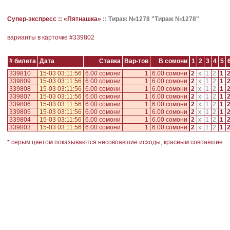
Супер-экспресс ::
«Пятнашка»
::
Тираж №1278 "Тираж №1278"
варианты в карточке #
339802
# билета
Дата
Ставка
Вар-тов
В сомони
1
2
3
4
5
339810
15-03 03:11:56
6.00 сомони
1
6.00 сомони
2
x
1
2
1
339809
15-03 03:11:56
6.00 сомони
1
6.00 сомони
2
x
1
2
1
339808
15-03 03:11:56
6.00 сомони
1
6.00 сомони
2
x
1
2
1
339807
15-03 03:11:56
6.00 сомони
1
6.00 сомони
2
x
1
2
1
339806
15-03 03:11:56
6.00 сомони
1
6.00 сомони
2
x
1
2
1
339805
15-03 03:11:56
6.00 сомони
1
6.00 сомони
2
x
1
2
1
339804
15-03 03:11:56
6.00 сомони
1
6.00 сомони
2
x
1
2
1
339803
15-03 03:11:56
6.00 сомони
1
6.00 сомони
2
x
1
2
1
* серым цветом показываются несовпавшие исходы, красным совпавшие