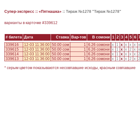
Супер-экспресс ::
«Пятнашка»
::
Тираж №1278 "Тираж №1278"
варианты в карточке #
339612
# билета
Дата
Ставка
Вар-тов
В сомони
1
2
3
4
5
6
339616
12-03 11:36:00
50.00 сом
1
6.26 сомони
x
1
x
x
x
x
x
339615
12-03 11:36:00
50.00 сом
1
6.26 сомони
x
1
x
x
2
x
x
339614
12-03 11:36:00
50.00 сом
1
6.26 сомони
x
1
x
x
x
x
339613
12-03 11:36:00
50.00 сом
1
6.26 сомони
x
1
x
x
2
x
* серым цветом показываются несовпавшие исходы, красным совпавшие