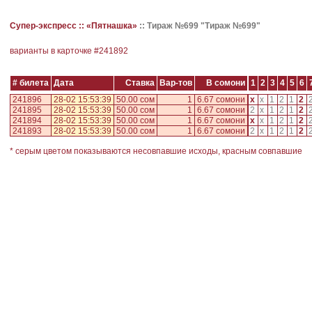
Супер-экспресс ::
«Пятнашка»
::
Тираж №699 "Тираж №699"
варианты в карточке #
241892
# билета
Дата
Ставка
Вар-тов
В сомони
1
2
3
4
5
6
241896
28-02 15:53:39
50.00 сом
1
6.67 сомони
x
x
1
2
1
2
241895
28-02 15:53:39
50.00 сом
1
6.67 сомони
2
x
1
2
1
2
241894
28-02 15:53:39
50.00 сом
1
6.67 сомони
x
x
1
2
1
2
241893
28-02 15:53:39
50.00 сом
1
6.67 сомони
2
x
1
2
1
2
* серым цветом показываются несовпавшие исходы, красным совпавшие