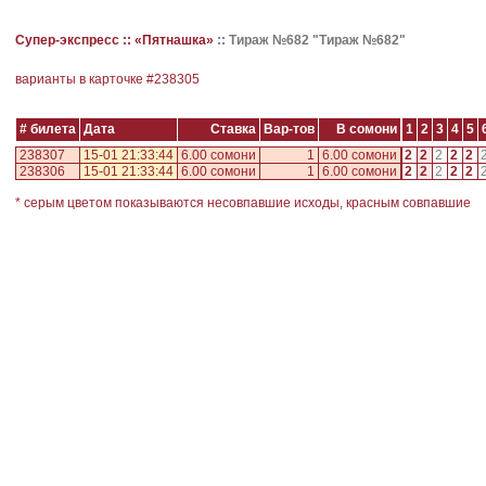
Супер-экспресс ::
«Пятнашка»
::
Тираж №682 "Тираж №682"
варианты в карточке #
238305
# билета
Дата
Ставка
Вар-тов
В сомони
1
2
3
4
5
238307
15-01 21:33:44
6.00 сомони
1
6.00 сомони
2
2
2
2
2
238306
15-01 21:33:44
6.00 сомони
1
6.00 сомони
2
2
2
2
2
* серым цветом показываются несовпавшие исходы, красным совпавшие