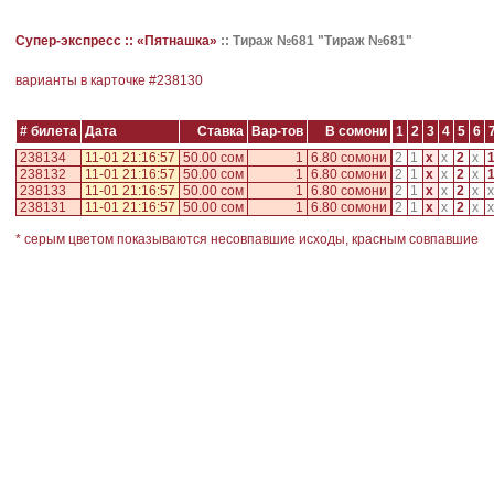
Супер-экспресс ::
«Пятнашка»
::
Тираж №681 "Тираж №681"
варианты в карточке #
238130
# билета
Дата
Ставка
Вар-тов
В сомони
1
2
3
4
5
6
238134
11-01 21:16:57
50.00 сом
1
6.80 сомони
2
1
x
x
2
x
238132
11-01 21:16:57
50.00 сом
1
6.80 сомони
2
1
x
x
2
x
238133
11-01 21:16:57
50.00 сом
1
6.80 сомони
2
1
x
x
2
x
x
238131
11-01 21:16:57
50.00 сом
1
6.80 сомони
2
1
x
x
2
x
x
* серым цветом показываются несовпавшие исходы, красным совпавшие