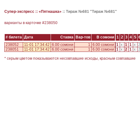
Супер-экспресс ::
«Пятнашка»
::
Тираж №681 "Тираж №681"
варианты в карточке #
238050
# билета
Дата
Ставка
Вар-тов
В сомони
1
2
3
4
5
238052
11-01 17:34:42
6.00 сомони
1
6.00 сомони
1
x
1
1
x
238051
11-01 17:34:42
6.00 сомони
1
6.00 сомони
1
x
2
1
x
* серым цветом показываются несовпавшие исходы, красным совпавшие