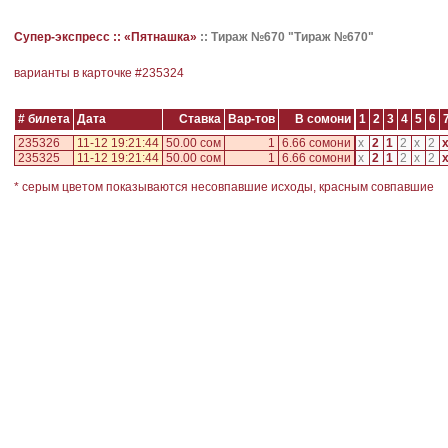
Супер-экспресс ::
«Пятнашка»
::
Тираж №670 "Тираж №670"
варианты в карточке #
235324
# билета
Дата
Ставка
Вар-тов
В сомони
1
2
3
4
5
6
235326
11-12 19:21:44
50.00 сом
1
6.66 сомони
x
2
1
2
x
2
235325
11-12 19:21:44
50.00 сом
1
6.66 сомони
x
2
1
2
x
2
* серым цветом показываются несовпавшие исходы, красным совпавшие