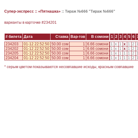
Супер-экспресс ::
«Пятнашка»
::
Тираж №666 "Тираж №666"
варианты в карточке #
234201
# билета
Дата
Ставка
Вар-тов
В сомони
1
2
3
4
5
6
234203
01-12 22:52:50
50.00 сом
1
6.66 сомони
1
x
1
x
1
2
234202
01-12 22:52:50
50.00 сом
1
6.66 сомони
1
x
1
x
1
2
234205
01-12 22:52:50
50.00 сом
1
6.66 сомони
1
x
1
1
1
2
234204
01-12 22:52:50
50.00 сом
1
6.66 сомони
1
x
1
1
1
2
* серым цветом показываются несовпавшие исходы, красным совпавшие