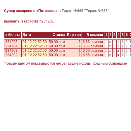
Супер-экспресс ::
«Пятнашка»
::
Тираж №666 "Тираж №666"
варианты в карточке #
234201
# билета
Дата
Ставка
Вар-тов
В сомони
1
2
3
4
5
6
234205
01-12 22:52:50
50.00 сом
1
6.66 сомони
1
x
1
1
1
2
234204
01-12 22:52:50
50.00 сом
1
6.66 сомони
1
x
1
1
1
2
234203
01-12 22:52:50
50.00 сом
1
6.66 сомони
1
x
1
x
1
2
234202
01-12 22:52:50
50.00 сом
1
6.66 сомони
1
x
1
x
1
2
* серым цветом показываются несовпавшие исходы, красным совпавшие