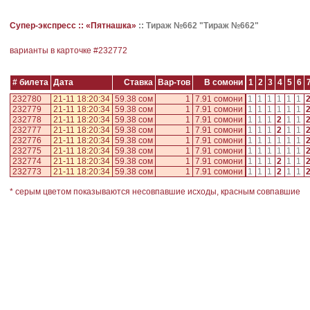
Супер-экспресс ::
«Пятнашка»
::
Тираж №662 "Тираж №662"
варианты в карточке #
232772
# билета
Дата
Ставка
Вар-тов
В сомони
1
2
3
4
5
6
232780
21-11 18:20:34
59.38 сом
1
7.91 сомони
1
1
1
1
1
1
232779
21-11 18:20:34
59.38 сом
1
7.91 сомони
1
1
1
1
1
1
232778
21-11 18:20:34
59.38 сом
1
7.91 сомони
1
1
1
2
1
1
232777
21-11 18:20:34
59.38 сом
1
7.91 сомони
1
1
1
2
1
1
232776
21-11 18:20:34
59.38 сом
1
7.91 сомони
1
1
1
1
1
1
232775
21-11 18:20:34
59.38 сом
1
7.91 сомони
1
1
1
1
1
1
232774
21-11 18:20:34
59.38 сом
1
7.91 сомони
1
1
1
2
1
1
232773
21-11 18:20:34
59.38 сом
1
7.91 сомони
1
1
1
2
1
1
* серым цветом показываются несовпавшие исходы, красным совпавшие