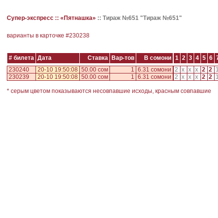
Супер-экспресс ::
«Пятнашка»
::
Тираж №651 "Тираж №651"
варианты в карточке #
230238
# билета
Дата
Ставка
Вар-тов
В сомони
1
2
3
4
5
6
230240
20-10 19:50:08
50.00 сом
1
6.31 сомони
2
x
x
x
2
2
230239
20-10 19:50:08
50.00 сом
1
6.31 сомони
2
x
x
x
2
2
* серым цветом показываются несовпавшие исходы, красным совпавшие