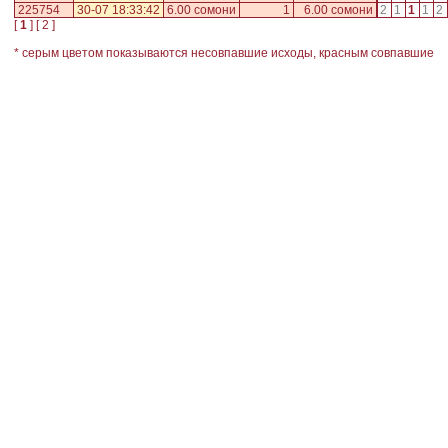
225754
30-07 18:33:42
6.00 сомони
1
6.00 сомони
2
1
1
1
2
[
1
] [
2
]
* серым цветом показываются несовпавшие исходы, красным совпавшие