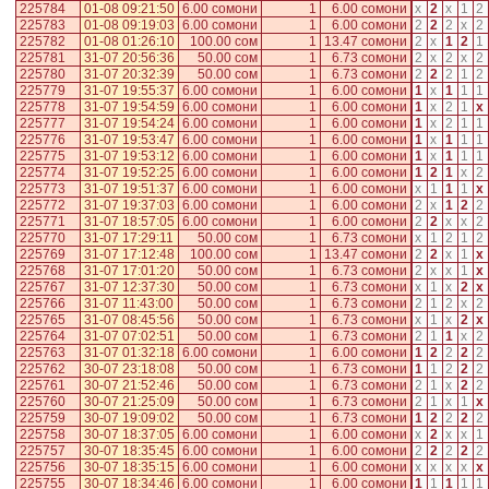
225784
01-08 09:21:50
6.00 сомони
1
6.00 сомони
x
2
x
1
2
225783
01-08 09:19:03
6.00 сомони
1
6.00 сомони
2
2
2
x
2
225782
01-08 01:26:10
100.00 сом
1
13.47 сомони
2
x
1
2
1
225781
31-07 20:56:36
50.00 сом
1
6.73 сомони
2
x
2
x
2
225780
31-07 20:32:39
50.00 сом
1
6.73 сомони
2
2
2
1
2
225779
31-07 19:55:37
6.00 сомони
1
6.00 сомони
1
x
1
1
1
225778
31-07 19:54:59
6.00 сомони
1
6.00 сомони
1
x
2
1
x
225777
31-07 19:54:24
6.00 сомони
1
6.00 сомони
1
x
2
1
1
225776
31-07 19:53:47
6.00 сомони
1
6.00 сомони
1
x
1
1
1
225775
31-07 19:53:12
6.00 сомони
1
6.00 сомони
1
x
1
1
1
225774
31-07 19:52:25
6.00 сомони
1
6.00 сомони
1
2
1
x
2
225773
31-07 19:51:37
6.00 сомони
1
6.00 сомони
x
1
1
1
x
225772
31-07 19:37:03
6.00 сомони
1
6.00 сомони
2
x
1
2
2
225771
31-07 18:57:05
6.00 сомони
1
6.00 сомони
2
2
x
x
2
225770
31-07 17:29:11
50.00 сом
1
6.73 сомони
x
1
2
1
2
225769
31-07 17:12:48
100.00 сом
1
13.47 сомони
2
2
x
1
x
225768
31-07 17:01:20
50.00 сом
1
6.73 сомони
2
x
x
1
x
225767
31-07 12:37:30
50.00 сом
1
6.73 сомони
x
1
x
2
x
225766
31-07 11:43:00
50.00 сом
1
6.73 сомони
2
1
2
x
2
225765
31-07 08:45:56
50.00 сом
1
6.73 сомони
x
1
x
2
x
225764
31-07 07:02:51
50.00 сом
1
6.73 сомони
2
1
1
x
2
225763
31-07 01:32:18
6.00 сомони
1
6.00 сомони
1
2
2
2
2
225762
30-07 23:18:08
50.00 сом
1
6.73 сомони
1
1
2
2
2
225761
30-07 21:52:46
50.00 сом
1
6.73 сомони
2
1
x
2
2
225760
30-07 21:25:09
50.00 сом
1
6.73 сомони
2
1
x
1
x
225759
30-07 19:09:02
50.00 сом
1
6.73 сомони
1
2
2
2
2
225758
30-07 18:37:05
6.00 сомони
1
6.00 сомони
x
2
x
x
1
225757
30-07 18:35:45
6.00 сомони
1
6.00 сомони
2
2
2
2
2
225756
30-07 18:35:15
6.00 сомони
1
6.00 сомони
x
x
x
x
x
225755
30-07 18:34:46
6.00 сомони
1
6.00 сомони
1
1
1
1
1