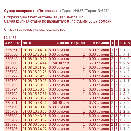
Супер-экспресс ::
«Пятнашка»
::
Тираж №627 "Тираж №627"
В тираже участвует карточек: 80, вариантов: 87
Самая крупная ставка по вариантам:
8
, по сумме:
53.87 сомони
Cписок карточек тиража [
скачать все
]
[
1
] [
2
]
# билета
Дата
Ставка
Вар-тов
В сомони
1
2
3
4
5
225851
01-08 17:44:34
6.00 сомони
1
6.00 сомони
1
2
2
1
2
225850
01-08 17:28:59
6.00 сомони
1
6.00 сомони
2
1
x
x
1
225849
01-08 16:49:20
6.00 сомони
1
6.00 сомони
2
1
2
x
2
225800
01-08 16:14:44
50.00 сом
1
6.73 сомони
2
2
x
x
x
225799
01-08 16:11:30
6.00 сомони
1
6.00 сомони
x
1
1
x
2
225798
01-08 16:01:26
6.00 сомони
1
6.00 сомони
2
x
x
x
2
225797
01-08 15:59:40
6.00 сомони
1
6.00 сомони
1
1
2
2
2
225796
01-08 15:59:23
6.00 сомони
1
6.00 сомони
2
x
x
1
1
225795
01-08 15:59:06
6.00 сомони
1
6.00 сомони
2
2
2
2
2
225794
01-08 15:58:14
6.00 сомони
1
6.00 сомони
1
1
2
2
2
225793
01-08 15:57:56
6.00 сомони
1
6.00 сомони
1
1
1
2
2
225792
01-08 15:53:29
6.00 сомони
1
6.00 сомони
2
1
2
2
x
225791
01-08 15:38:56
50.00 сом
1
6.73 сомони
2
1
x
x
2
225790
01-08 14:09:49
6.00 сомони
1
6.00 сомони
2
2
x
1
2
225789
01-08 13:28:30
6.00 сомони
1
6.00 сомони
x
x
1
2
2
225788
01-08 12:43:16
6.00 сомони
1
6.00 сомони
2
2
2
1
x
225787
01-08 12:03:52
6.00 сомони
1
6.00 сомони
1
x
1
2
2
225786
01-08 09:25:39
6.00 сомони
1
6.00 сомони
1
2
x
x
2
225785
01-08 09:24:02
6.00 сомони
1
6.00 сомони
1
2
1
1
2