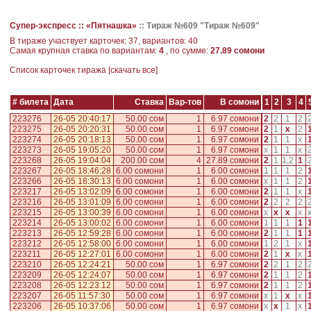
Супер-экспресс ::
«Пятнашка»
::
Тираж №609 "Тираж №609"
В тираже участвует карточек: 37, вариантов: 40
Самая крупная ставка по вариантам:
4
, по сумме:
27.89 сомони
Cписок карточек тиража [
скачать все
]
# билета
Дата
Ставка
Вар-тов
В сомони
1
2
3
4
223276
26-05 20:40:17
50.00 сом
1
6.97 сомони
2
2
1
2
223275
26-05 20:20:31
50.00 сом
1
6.97 сомони
2
1
x
2
223274
26-05 20:18:13
50.00 сом
1
6.97 сомони
2
1
1
x
223273
26-05 19:05:20
50.00 сом
1
6.97 сомони
x
1
1
x
223268
26-05 19:04:04
200.00 сом
4
27.89 сомони
2
1
1
,
2
1
223267
26-05 18:46:28
6.00 сомони
1
6.00 сомони
1
1
1
2
223266
26-05 18:30:13
6.00 сомони
1
6.00 сомони
x
1
1
2
223217
26-05 13:02:09
6.00 сомони
1
6.00 сомони
2
1
1
x
223216
26-05 13:01:09
6.00 сомони
1
6.00 сомони
2
2
2
2
223215
26-05 13:00:39
6.00 сомони
1
6.00 сомони
x
x
x
x
223214
26-05 13:00:02
6.00 сомони
1
6.00 сомони
1
1
1
1
223213
26-05 12:59:28
6.00 сомони
1
6.00 сомони
2
1
1
1
223212
26-05 12:58:00
6.00 сомони
1
6.00 сомони
1
2
1
x
223211
26-05 12:27:01
6.00 сомони
1
6.00 сомони
2
1
x
x
223210
26-05 12:24:21
50.00 сом
1
6.97 сомони
2
2
1
2
223209
26-05 12:24:07
50.00 сом
1
6.97 сомони
2
1
1
2
223208
26-05 12:23:12
50.00 сом
1
6.97 сомони
2
1
1
2
223207
26-05 11:57:30
50.00 сом
1
6.97 сомони
x
1
x
x
223206
26-05 10:37:06
50.00 сом
1
6.97 сомони
x
x
1
x