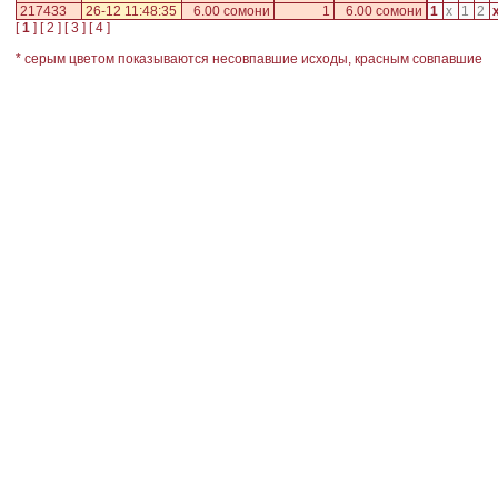
217433
26-12 11:48:35
6.00 сомони
1
6.00 сомони
1
x
1
2
[
1
] [
2
] [
3
] [
4
]
* серым цветом показываются несовпавшие исходы, красным совпавшие