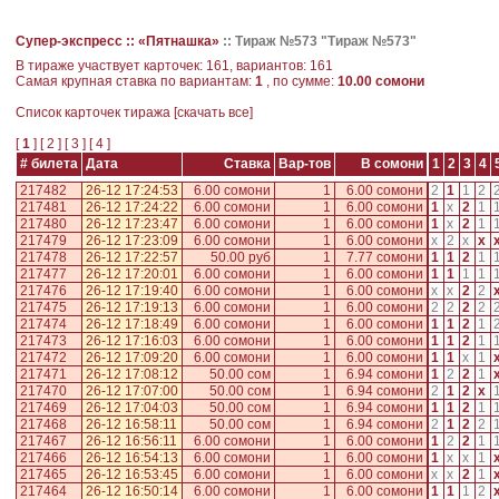
Супер-экспресс ::
«Пятнашка»
::
Тираж №573 "Тираж №573"
В тираже участвует карточек: 161, вариантов: 161
Самая крупная ставка по вариантам:
1
, по сумме:
10.00 сомони
Cписок карточек тиража [
скачать все
]
[
1
] [
2
] [
3
] [
4
]
# билета
Дата
Ставка
Вар-тов
В сомони
1
2
3
4
217482
26-12 17:24:53
6.00 сомони
1
6.00 сомони
2
1
1
2
217481
26-12 17:24:22
6.00 сомони
1
6.00 сомони
1
x
2
1
217480
26-12 17:23:47
6.00 сомони
1
6.00 сомони
1
x
2
1
217479
26-12 17:23:09
6.00 сомони
1
6.00 сомони
x
2
x
x
217478
26-12 17:22:57
50.00 руб
1
7.77 сомони
1
1
2
1
217477
26-12 17:20:01
6.00 сомони
1
6.00 сомони
1
1
1
1
217476
26-12 17:19:40
6.00 сомони
1
6.00 сомони
x
x
2
2
217475
26-12 17:19:13
6.00 сомони
1
6.00 сомони
2
2
2
2
217474
26-12 17:18:49
6.00 сомони
1
6.00 сомони
1
1
2
1
217473
26-12 17:16:03
6.00 сомони
1
6.00 сомони
1
1
2
1
217472
26-12 17:09:20
6.00 сомони
1
6.00 сомони
1
1
x
1
217471
26-12 17:08:12
50.00 сом
1
6.94 сомони
1
2
2
1
217470
26-12 17:07:00
50.00 сом
1
6.94 сомони
2
1
2
x
217469
26-12 17:04:03
50.00 сом
1
6.94 сомони
1
1
2
1
217468
26-12 16:58:11
50.00 сом
1
6.94 сомони
2
1
2
2
217467
26-12 16:56:11
6.00 сомони
1
6.00 сомони
1
2
2
1
217466
26-12 16:54:13
6.00 сомони
1
6.00 сомони
1
x
x
1
217465
26-12 16:53:45
6.00 сомони
1
6.00 сомони
x
x
2
1
217464
26-12 16:50:14
6.00 сомони
1
6.00 сомони
1
1
1
2