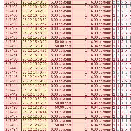
217463
26-12 16:48:30
6.00 сомони
1
6.00 сомони
x
x
x
x
217462
26-12 16:43:02
10.00 сомони
1
10.00 сомони
1
2
x
1
217461
26-12 16:42:51
6.00 сомони
1
6.00 сомони
2
x
x
2
217460
26-12 16:41:07
6.00 сомони
1
6.00 сомони
1
x
1
x
217459
26-12 16:28:53
6.00 сомони
1
6.00 сомони
1
x
x
x
217458
26-12 16:22:49
6.00 сомони
1
6.00 сомони
2
1
x
1
217457
26-12 16:18:08
6.00 сомони
1
6.00 сомони
x
1
2
1
217456
26-12 15:58:09
6.00 сомони
1
6.00 сомони
1
x
2
x
217455
26-12 15:57:39
6.00 сомони
1
6.00 сомони
1
2
2
1
217454
26-12 15:43:33
50.00 сом
1
6.94 сомони
1
1
2
1
217453
26-12 15:38:08
50.00 сом
1
6.94 сомони
1
1
2
1
217452
26-12 15:14:36
6.00 сомони
1
6.00 сомони
x
1
2
x
217451
26-12 15:10:18
6.00 сомони
1
6.00 сомони
2
x
2
x
217450
26-12 15:09:10
6.00 сомони
1
6.00 сомони
1
1
2
1
217449
26-12 15:07:00
6.00 сомони
1
6.00 сомони
1
1
x
x
217448
26-12 15:05:38
10.00 сомони
1
10.00 сомони
1
1
2
x
217447
26-12 14:49:44
6.00 сомони
1
6.00 сомони
2
x
1
2
217446
26-12 14:49:19
6.00 сомони
1
6.00 сомони
1
2
x
2
217445
26-12 14:39:00
6.00 сомони
1
6.00 сомони
1
x
2
x
217444
26-12 14:02:35
6.00 сомони
1
6.00 сомони
1
1
2
1
217443
26-12 14:01:37
6.00 сомони
1
6.00 сомони
x
x
x
x
217442
26-12 14:00:24
6.00 сомони
1
6.00 сомони
1
2
2
1
217441
26-12 13:51:30
6.00 сомони
1
6.00 сомони
1
1
2
1
217440
26-12 13:45:34
50.00 сом
1
6.94 сомони
1
2
1
1
217439
26-12 13:18:40
50.00 сом
1
6.94 сомони
1
1
x
1
217438
26-12 13:04:44
6.00 сомони
1
6.00 сомони
1
2
2
2
217437
26-12 12:53:57
6.00 сомони
1
6.00 сомони
1
x
2
1
217436
26-12 12:52:49
6.00 сомони
1
6.00 сомони
1
1
1
1
217435
26-12 12:47:57
50.00 сом
1
6.94 сомони
1
1
2
1
217434
26-12 12:31:26
6.00 сомони
1
6.00 сомони
1
x
2
x