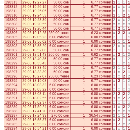
198313
29-03 19:27:27
50.00 сом
1
6.77 сомони
1
1
1
1
198312
29-03 19:26:15
50.00 сом
1
6.77 сомони
x
x
x
x
198311
29-03 19:25:05
50.00 сом
1
6.77 сомони
x
1
x
1
198310
29-03 19:24:53
50.00 сом
1
6.77 сомони
1
1
2
1
198309
29-03 19:23:39
50.00 сом
1
6.77 сомони
2
x
x
2
198308
29-03 19:20:55
50.00 сом
1
6.77 сомони
x
x
x
x
198307
29-03 19:20:44
50.00 сом
1
6.77 сомони
x
2
1
1
198306
29-03 19:12:25
250.00 тенге
1
6.23 сомони
x
2
2
x
198305
29-03 19:05:23
6.00 сомони
1
6.00 сомони
2
1
1
1
198304
29-03 18:56:02
6.00 сомони
1
6.00 сомони
1
1
1
1
198303
29-03 18:55:29
6.00 сомони
1
6.00 сомони
2
x
x
x
198302
29-03 18:52:06
50.00 сом
1
6.77 сомони
2
1
1
1
198301
29-03 18:51:43
266.00 тенге
1
6.62 сомони
x
2
1
2
198300
29-03 18:40:35
50.00 сом
1
6.77 сомони
x
1
1
2
198299
29-03 18:35:43
50.00 сом
1
6.77 сомони
2
1
x
1
198298
29-03 18:33:45
50.00 сом
1
6.77 сомони
2
1
1
1
198297
29-03 18:33:39
50.00 сом
1
6.77 сомони
1
x
2
1
198296
29-03 18:27:07
250.00 тенге
1
6.23 сомони
2
x
2
2
198295
29-03 18:19:08
50.00 сом
1
6.77 сомони
x
2
1
2
198294
29-03 18:03:32
6.00 сомони
1
6.00 сомони
1
1
1
1
198293
29-03 18:03:22
6.00 сомони
1
6.00 сомони
x
x
x
x
198292
29-03 18:03:11
6.00 сомони
1
6.00 сомони
2
2
2
2
198291
29-03 18:02:55
6.00 сомони
1
6.00 сомони
1
x
2
2
198290
29-03 18:02:37
6.00 сомони
1
6.00 сомони
x
x
x
x
198289
29-03 17:59:24
6.00 сомони
1
6.00 сомони
1
x
2
2
198288
29-03 17:41:20
6.00 сомони
1
6.00 сомони
x
x
x
x
198287
29-03 17:24:33
270.00 сом
1
36.54 сомони
2
1
1
1
198286
29-03 16:55:37
6.00 сомони
1
6.00 сомони
x
2
1
x
198285
29-03 16:55:32
6.00 сомони
1
6.00 сомони
2
2
x
2
198284
29-03 16:54:21
6.00 сомони
1
6.00 сомони
x
x
1
1