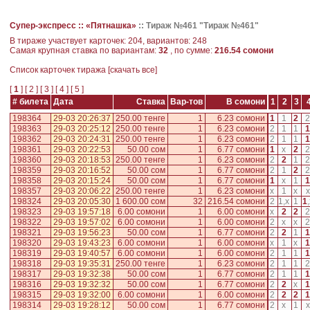
Супер-экспресс ::
«Пятнашка»
::
Тираж №461 "Тираж №461"
В тираже участвует карточек: 204, вариантов: 248
Самая крупная ставка по вариантам:
32
, по сумме:
216.54 сомони
Cписок карточек тиража [
скачать все
]
[
1
] [
2
] [
3
] [
4
] [
5
]
# билета
Дата
Ставка
Вар-тов
В сомони
1
2
3
198364
29-03 20:26:37
250.00 тенге
1
6.23 сомони
1
1
2
2
198363
29-03 20:25:12
250.00 тенге
1
6.23 сомони
2
1
1
1
198362
29-03 20:24:31
250.00 тенге
1
6.23 сомони
2
1
1
1
198361
29-03 20:22:53
50.00 сом
1
6.77 сомони
1
x
2
2
198360
29-03 20:18:53
250.00 тенге
1
6.23 сомони
2
2
1
2
198359
29-03 20:16:52
50.00 сом
1
6.77 сомони
2
1
2
2
198358
29-03 20:15:24
50.00 сом
1
6.77 сомони
1
x
1
1
198357
29-03 20:06:22
250.00 тенге
1
6.23 сомони
x
1
x
x
198324
29-03 20:05:30
1 600.00 сом
32
216.54 сомони
2
1
,
x
1
1
,
198323
29-03 19:57:18
6.00 сомони
1
6.00 сомони
x
2
2
2
198322
29-03 19:57:02
6.00 сомони
1
6.00 сомони
2
x
x
2
198321
29-03 19:56:23
50.00 сом
1
6.77 сомони
2
2
1
1
198320
29-03 19:43:23
6.00 сомони
1
6.00 сомони
x
1
x
1
198319
29-03 19:40:57
6.00 сомони
1
6.00 сомони
2
1
1
1
198318
29-03 19:35:31
250.00 тенге
1
6.23 сомони
2
1
1
2
198317
29-03 19:32:38
50.00 сом
1
6.77 сомони
2
1
1
1
198316
29-03 19:32:32
50.00 сом
1
6.77 сомони
2
2
x
1
198315
29-03 19:32:00
6.00 сомони
1
6.00 сомони
2
2
2
1
198314
29-03 19:28:12
50.00 сом
1
6.77 сомони
2
x
1
x