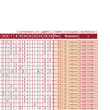
Сортировать по: [
дате
] [
ставке
] [
исходам
] [
выигрышу
]
4
5
6
7
8
9
10
11
12
13
14
15
Рез
Выплата
»
1
1
2
x
x
1
2
x
1
2
2
8
0.00 сомони
к карточке »
2
2
2
1
1
1
2
1
2
2
2
6
0.00 сомони
к карточке »
2
2
2
1
2
1
2
1
2
2
2
7
0.00 сомони
к карточке »
2
2
2
1
x
1
2
x
1
2
x
6
0.00 сомони
к карточке »
2
2
1
2
x
1
2
x
2
1
x
2
0.00 сомони
к карточке »
2
2
2
2
2
1
2
1
2
2
2
6
0.00 сомони
к карточке »
x
2
x
1
1
x
2
1
2
2
x
4
0.00 сомони
к карточке »
2
x
1
1
2
x
x
x
2
2
1
3
0.00 сомони
к карточке »
x
2
2
x
,
2
1
1
1
,
x
2
1
x
,
2
2
2
»
0.00 сомони
к карточке »
1
1
x
2
1
x
2
x
2
2
x
5
0.00 сомони
к карточке »
x
2
1
2
1
1
x
1
2
2
x
2
0.00 сомони
к карточке »
2
2
x
2
1
1
2
1
2
2
1
4
0.00 сомони
к карточке »
x
2
2
2
1
1
x
x
2
2
2
5
0.00 сомони
к карточке »
2
2
x
1
1
1
2
1
2
2
2
5
0.00 сомони
к карточке »
1
x
2
2
x
x
2
1
1
1
x
2
0.00 сомони
к карточке »
2
2
2
1
1
1
2
1
2
2
2
6
0.00 сомони
к карточке »
2
1
1
2
x
1
x
x
1
2
2
6
0.00 сомони
к карточке »
2
2
2
2
1
2
2
2
2
1
2
6
0.00 сомони
к карточке »
2
2
2
x
2
x
2
1
x
2
2
5
0.00 сомони
к карточке »