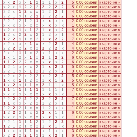
x
x
2
x
x
1
2
1
1
x
2
5
0.00 сомони
к карточке »
x
2
x
1
2
2
2
2
2
2
2
5
0.00 сомони
к карточке »
2
2
x
1
2
x
x
1
2
2
1
4
0.00 сомони
к карточке »
2
2
1
x
1
2
1
1
2
2
2
6
0.00 сомони
к карточке »
2
2
1
2
1
2
1
x
x
x
x
2
0.00 сомони
к карточке »
x
x
x
x
x
x
x
x
x
x
x
1
0.00 сомони
к карточке »
x
2
x
1
x
1
2
1
x
x
2
6
0.00 сомони
к карточке »
1
2
x
2
2
x
2
1
2
x
1
4
0.00 сомони
к карточке »
1
2
2
1
1
x
2
1
x
2
2
7
0.00 сомони
к карточке »
x
2
x
x
x
1
x
x
2
2
1
4
0.00 сомони
к карточке »
2
2
2
2
2
x
2
2
2
2
x
4
0.00 сомони
к карточке »
2
x
1
1
1
x
2
x
1
x
x
2
0.00 сомони
к карточке »
1
x
1
2
x
1
x
2
1
2
2
6
0.00 сомони
к карточке »
1
1
2
2
2
x
x
x
x
x
2
6
0.00 сомони
к карточке »
1
2
1
x
x
x
2
1
x
2
2
5
0.00 сомони
к карточке »
2
2
1
x
x
1
2
1
2
x
2
3
0.00 сомони
к карточке »
x
2
x
2
x
2
2
x
2
2
2
5
0.00 сомони
к карточке »
1
x
x
1
1
2
x
1
x
1
2
5
0.00 сомони
к карточке »
1
x
2
x
1
1
x
2
1
1
x
5
0.00 сомони
к карточке »
1
1
1
1
1
1
1
1
1
1
1
7
0.00 сомони
к карточке »
x
x
x
x
x
x
x
x
x
x
x
1
0.00 сомони
к карточке »
2
2
2
2
2
2
2
2
2
2
2
7
0.00 сомони
к карточке »
1
1
x
x
x
2
2
1
2
x
1
4
0.00 сомони
к карточке »
2
2
2
2
1
x
x
1
2
x
x
1
0.00 сомони
к карточке »
1
2
2
2
1
x
2
2
x
1
1
6
0.00 сомони
к карточке »
x
x
x
x
x
x
x
x
x
x
x
1
0.00 сомони
к карточке »
2
2
1
1
1
1
2
1
2
2
2
5
0.00 сомони
к карточке »
1
2
1
2
1
x
2
1
x
1
x
3
0.00 сомони
к карточке »
1
x
x
x
1
1
x
x
1
x
x
3
0.00 сомони
к карточке »
x
2
2
2
2
1
2
1
x
2
1
6
0.00 сомони
к карточке »