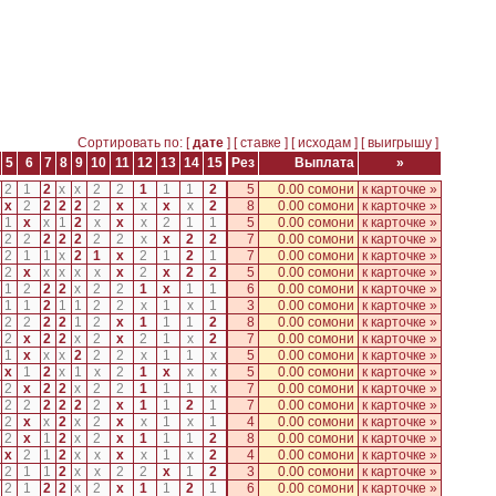
Сортировать по: [
дате
] [
ставке
] [
исходам
] [
выигрышу
]
5
6
7
8
9
10
11
12
13
14
15
Рез
Выплата
»
2
1
2
x
x
2
2
1
1
1
2
5
0.00 сомони
к карточке »
x
2
2
2
2
2
x
x
x
x
2
8
0.00 сомони
к карточке »
1
x
x
1
2
x
x
x
2
1
1
5
0.00 сомони
к карточке »
2
2
2
2
2
2
2
x
x
2
2
7
0.00 сомони
к карточке »
2
1
1
x
2
1
x
2
1
2
1
7
0.00 сомони
к карточке »
2
x
x
x
x
x
x
2
x
2
2
5
0.00 сомони
к карточке »
1
2
2
2
x
2
2
1
x
1
1
6
0.00 сомони
к карточке »
1
1
2
1
1
2
2
x
1
x
1
3
0.00 сомони
к карточке »
2
2
2
2
1
2
x
1
1
1
2
8
0.00 сомони
к карточке »
2
x
2
2
x
2
x
2
1
x
2
7
0.00 сомони
к карточке »
1
x
x
x
2
2
2
x
1
1
x
5
0.00 сомони
к карточке »
x
1
2
x
1
x
2
1
x
x
x
5
0.00 сомони
к карточке »
2
x
2
2
x
2
2
1
1
1
x
7
0.00 сомони
к карточке »
2
2
2
2
2
2
x
1
1
2
1
7
0.00 сомони
к карточке »
2
x
x
2
x
2
x
x
1
x
1
4
0.00 сомони
к карточке »
2
x
1
2
x
2
x
1
1
1
2
8
0.00 сомони
к карточке »
x
2
1
2
x
x
x
x
1
x
2
4
0.00 сомони
к карточке »
2
1
1
2
x
x
2
2
x
1
2
3
0.00 сомони
к карточке »
2
1
2
2
x
2
x
1
1
2
1
6
0.00 сомони
к карточке »