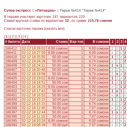
Супер-экспресс ::
«Пятнашка»
::
Тираж №414 "Тираж №414"
В тираже участвует карточек: 187, вариантов: 220
Самая крупная ставка по вариантам:
32
, по сумме:
215.79 сомони
Cписок карточек тиража [
скачать все
]
[
1
] [
2
] [
3
] [
4
]
# билета
Дата
Ставка
Вар-тов
В сомони
1
2
3
4
186412
02-12 18:29:02
6.00 сомони
1
6.00 сомони
2
2
1
2
186411
02-12 18:27:59
6.00 сомони
1
6.00 сомони
x
2
x
2
186410
02-12 18:25:55
50.00 сом
1
6.74 сомони
1
1
x
2
186409
02-12 18:24:29
50.00 сом
1
6.74 сомони
x
1
2
2
186408
02-12 18:24:11
50.00 сом
1
6.74 сомони
1
x
1
1
186407
02-12 18:20:48
50.00 сом
1
6.74 сомони
2
2
x
x
186406
02-12 18:19:58
50.00 сом
1
6.74 сомони
2
x
x
2
186405
02-12 18:19:02
6.00 сомони
1
6.00 сомони
1
1
x
2
186404
02-12 18:18:51
50.00 сом
1
6.74 сомони
1
2
1
2
186403
02-12 18:18:25
6.00 сомони
1
6.00 сомони
x
2
1
2
186402
02-12 18:17:42
50.00 сом
1
6.74 сомони
1
x
1
1
186401
02-12 18:16:52
50.00 сом
1
6.74 сомони
x
x
2
x
186400
02-12 18:15:15
50.00 руб
1
7.07 сомони
1
2
1
2
186399
02-12 18:15:15
50.00 сом
1
6.74 сомони
2
2
2
2
186398
02-12 18:12:45
50.00 руб
1
7.07 сомони
x
2
x
2
186397
02-12 18:12:44
50.00 сом
1
6.74 сомони
1
x
x
2
186396
02-12 18:11:10
50.00 руб
1
7.07 сомони
2
2
2
1
186395
02-12 18:10:26
6.00 сомони
1
6.00 сомони
2
2
x
x
186394
02-12 18:09:39
50.00 руб
1
7.07 сомони
x
2
x
2