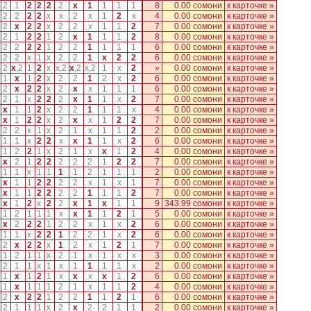
2
1
2
2
2
2
x
1
1
1
1
8
0.00 сомони
к карточке »
2
2
2
2
x
x
2
x
1
2
x
4
0.00 сомони
к карточке »
2
x
2
2
x
2
2
x
1
1
2
7
0.00 сомони
к карточке »
2
1
2
2
1
2
x
1
1
1
2
8
0.00 сомони
к карточке »
2
2
2
2
1
2
2
1
1
1
1
6
0.00 сомони
к карточке »
2
2
x
1
x
2
2
1
x
2
2
6
0.00 сомони
к карточке »
2
x
,
2
1
2
x
x
,
2
x
,
2
x
,
2
1
x
2
»
0.00 сомони
к карточке »
1
x
1
2
x
2
2
1
2
x
2
6
0.00 сомони
к карточке »
2
x
2
2
x
2
x
x
1
1
1
6
0.00 сомони
к карточке »
2
1
x
2
2
2
x
1
1
x
2
7
0.00 сомони
к карточке »
x
1
1
2
x
2
2
1
1
1
x
4
0.00 сомони
к карточке »
x
1
2
2
x
2
x
x
1
2
2
7
0.00 сомони
к карточке »
2
2
x
1
x
2
1
x
1
1
2
2
0.00 сомони
к карточке »
1
1
x
2
2
x
x
1
1
x
2
6
0.00 сомони
к карточке »
1
2
2
1
x
2
1
x
x
1
2
4
0.00 сомони
к карточке »
x
2
1
2
2
2
2
2
1
2
2
7
0.00 сомони
к карточке »
1
1
x
1
1
1
1
2
1
1
1
2
0.00 сомони
к карточке »
x
1
1
2
2
2
2
x
1
x
1
7
0.00 сомони
к карточке »
x
1
1
2
2
2
2
1
1
1
2
7
0.00 сомони
к карточке »
x
1
2
x
2
2
x
1
x
1
1
9
343.99 сомони
к карточке »
1
2
1
1
1
x
x
1
1
2
1
5
0.00 сомони
к карточке »
x
2
2
2
1
2
2
x
1
x
2
6
0.00 сомони
к карточке »
1
1
x
2
2
1
2
2
1
x
2
6
0.00 сомони
к карточке »
2
x
2
2
x
1
2
x
1
2
1
7
0.00 сомони
к карточке »
1
2
1
1
x
2
1
x
1
x
x
3
0.00 сомони
к карточке »
2
1
1
x
1
x
1
1
1
1
x
2
0.00 сомони
к карточке »
1
x
1
2
1
x
x
x
x
1
2
6
0.00 сомони
к карточке »
1
x
1
1
1
2
1
x
1
1
2
4
0.00 сомони
к карточке »
2
x
2
2
1
2
2
1
1
2
1
6
0.00 сомони
к карточке »
2
1
1
1
x
2
x
2
2
1
1
2
0.00 сомони
к карточке »