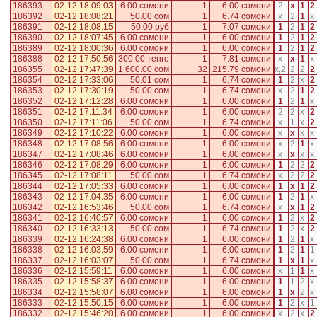
186393
02-12 18:09:03
6.00 сомони
1
6.00 сомони
2
x
1
2
186392
02-12 18:08:21
50.00 сом
1
6.74 сомони
x
2
1
x
186391
02-12 18:08:15
50.00 руб
1
7.07 сомони
1
2
1
2
186390
02-12 18:07:45
6.00 сомони
1
6.00 сомони
1
2
1
2
186389
02-12 18:00:36
6.00 сомони
1
6.00 сомони
1
2
1
2
186388
02-12 17:50:56
300.00 тенге
1
7.81 сомони
x
x
1
x
186355
02-12 17:47:39
1 600.00 сом
32
215.79 сомони
x
,
2
2
2
2
186354
02-12 17:33:06
50.01 сом
1
6.74 сомони
1
2
x
2
186353
02-12 17:30:19
50.00 сом
1
6.74 сомони
x
2
1
2
186352
02-12 17:12:28
6.00 сомони
1
6.00 сомони
1
2
1
x
186351
02-12 17:11:34
6.00 сомони
1
6.00 сомони
2
2
x
2
186350
02-12 17:11:06
50.00 сом
1
6.74 сомони
x
1
x
2
186349
02-12 17:10:22
6.00 сомони
1
6.00 сомони
x
x
x
x
186348
02-12 17:08:56
6.00 сомони
1
6.00 сомони
x
2
1
x
186347
02-12 17:08:46
6.00 сомони
1
6.00 сомони
x
x
x
x
186346
02-12 17:08:29
6.00 сомони
1
6.00 сомони
1
2
2
2
186345
02-12 17:08:11
50.00 сом
1
6.74 сомони
x
2
2
2
186344
02-12 17:05:33
6.00 сомони
1
6.00 сомони
1
x
1
2
186343
02-12 17:04:35
6.00 сомони
1
6.00 сомони
1
2
1
x
186342
02-12 16:53:46
50.00 сом
1
6.74 сомони
x
x
1
2
186341
02-12 16:40:57
6.00 сомони
1
6.00 сомони
1
2
x
2
186340
02-12 16:33:13
50.00 сом
1
6.74 сомони
1
2
x
2
186339
02-12 16:24:38
6.00 сомони
1
6.00 сомони
1
2
1
x
186338
02-12 16:03:59
6.00 сомони
1
6.00 сомони
1
2
1
1
186337
02-12 16:03:07
50.00 сом
1
6.74 сомони
1
x
1
x
186336
02-12 15:59:11
6.00 сомони
1
6.00 сомони
x
1
1
x
186335
02-12 15:58:37
6.00 сомони
1
6.00 сомони
1
1
2
x
186334
02-12 15:58:07
6.00 сомони
1
6.00 сомони
1
x
2
x
186333
02-12 15:50:15
6.00 сомони
1
6.00 сомони
1
2
x
1
186332
02-12 15:46:20
6.00 сомони
1
6.00 сомони
x
2
x
2