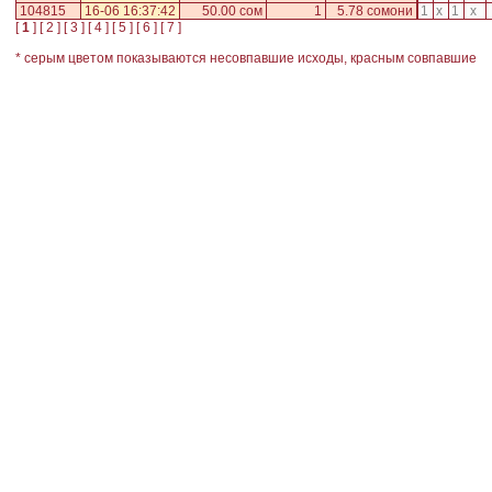
104815
16-06 16:37:42
50.00 сом
1
5.78 сомони
1
x
1
x
[
1
] [
2
] [
3
] [
4
] [
5
] [
6
] [
7
]
* серым цветом показываются несовпавшие исходы, красным совпавшие