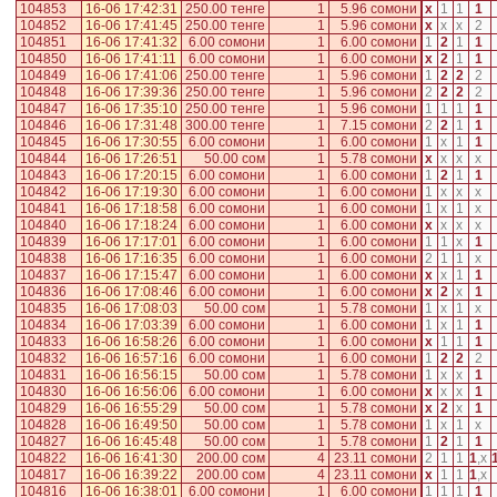
104853
16-06 17:42:31
250.00 тенге
1
5.96 сомони
x
1
1
1
104852
16-06 17:41:45
250.00 тенге
1
5.96 сомони
x
x
x
2
104851
16-06 17:41:32
6.00 сомони
1
6.00 сомони
1
2
1
1
104850
16-06 17:41:11
6.00 сомони
1
6.00 сомони
x
2
1
1
104849
16-06 17:41:06
250.00 тенге
1
5.96 сомони
1
2
2
2
104848
16-06 17:39:36
250.00 тенге
1
5.96 сомони
2
2
2
2
104847
16-06 17:35:10
250.00 тенге
1
5.96 сомони
1
1
1
1
104846
16-06 17:31:48
300.00 тенге
1
7.15 сомони
2
2
1
1
104845
16-06 17:30:55
6.00 сомони
1
6.00 сомони
1
x
1
1
104844
16-06 17:26:51
50.00 сом
1
5.78 сомони
x
x
x
x
104843
16-06 17:20:15
6.00 сомони
1
6.00 сомони
1
2
1
1
104842
16-06 17:19:30
6.00 сомони
1
6.00 сомони
1
x
x
x
104841
16-06 17:18:58
6.00 сомони
1
6.00 сомони
1
x
1
x
104840
16-06 17:18:24
6.00 сомони
1
6.00 сомони
x
x
x
x
104839
16-06 17:17:01
6.00 сомони
1
6.00 сомони
1
1
x
1
104838
16-06 17:16:35
6.00 сомони
1
6.00 сомони
2
1
1
x
104837
16-06 17:15:47
6.00 сомони
1
6.00 сомони
x
x
1
1
104836
16-06 17:08:46
6.00 сомони
1
6.00 сомони
x
2
x
1
104835
16-06 17:08:03
50.00 сом
1
5.78 сомони
1
x
1
x
104834
16-06 17:03:39
6.00 сомони
1
6.00 сомони
1
x
1
1
104833
16-06 16:58:26
6.00 сомони
1
6.00 сомони
x
1
1
1
104832
16-06 16:57:16
6.00 сомони
1
6.00 сомони
1
2
2
2
104831
16-06 16:56:15
50.00 сом
1
5.78 сомони
1
x
x
1
104830
16-06 16:56:06
6.00 сомони
1
6.00 сомони
x
x
x
1
104829
16-06 16:55:29
50.00 сом
1
5.78 сомони
x
2
x
1
104828
16-06 16:49:50
50.00 сом
1
5.78 сомони
1
x
1
x
104827
16-06 16:45:48
50.00 сом
1
5.78 сомони
1
2
1
1
104822
16-06 16:41:30
200.00 сом
4
23.11 сомони
2
1
1
1
,
x
104817
16-06 16:39:22
200.00 сом
4
23.11 сомони
x
1
1
1
,
x
104816
16-06 16:38:01
6.00 сомони
1
6.00 сомони
1
1
1
1