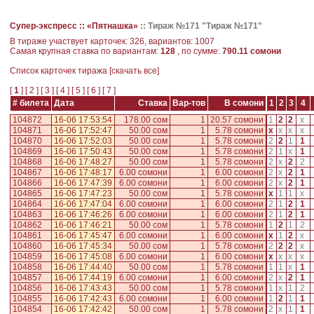
Супер-экспресс ::
«Пятнашка»
::
Тираж №171 "Тираж №171"
В тираже участвует карточек: 326, вариантов: 1007
Самая крупная ставка по вариантам:
128
, по сумме:
790.11 сомони
Cписок карточек тиража [
скачать все
]
[
1
] [
2
] [
3
] [
4
] [
5
] [
6
] [
7
]
# билета
Дата
Ставка
Вар-тов
В сомони
1
2
3
4
104872
16-06 17:53:54
178.00 сом
1
20.57 сомони
1
2
2
x
104871
16-06 17:52:47
50.00 сом
1
5.78 сомони
x
x
x
x
104870
16-06 17:52:03
50.00 сом
1
5.78 сомони
2
2
1
1
104869
16-06 17:50:43
50.00 сом
1
5.78 сомони
2
1
x
1
104868
16-06 17:48:27
50.00 сом
1
5.78 сомони
2
x
2
2
104867
16-06 17:48:17
6.00 сомони
1
6.00 сомони
2
x
2
1
104866
16-06 17:47:39
6.00 сомони
1
6.00 сомони
2
x
2
1
104865
16-06 17:47:23
50.00 сом
1
5.78 сомони
x
1
1
x
104864
16-06 17:47:04
6.00 сомони
1
6.00 сомони
2
1
2
1
104863
16-06 17:46:26
6.00 сомони
1
6.00 сомони
2
1
2
1
104862
16-06 17:46:21
50.00 сом
1
5.78 сомони
1
2
1
2
104861
16-06 17:45:47
6.00 сомони
1
6.00 сомони
x
1
2
x
104860
16-06 17:45:34
50.00 сом
1
5.78 сомони
2
2
2
x
104859
16-06 17:45:08
6.00 сомони
1
6.00 сомони
x
x
x
x
104858
16-06 17:44:40
50.00 сом
1
5.78 сомони
1
1
x
1
104857
16-06 17:44:19
6.00 сомони
1
6.00 сомони
2
x
2
1
104856
16-06 17:43:43
50.00 сом
1
5.78 сомони
1
x
1
2
104855
16-06 17:42:43
6.00 сомони
1
6.00 сомони
1
2
1
1
104854
16-06 17:42:42
50.00 сом
1
5.78 сомони
2
x
1
1