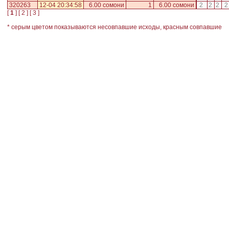
320263
12-04 20:34:58
6.00 сомони
1
6.00 сомони
2
2
2
2
[
1
] [
2
] [
3
]
* серым цветом показываются несовпавшие исходы, красным совпавшие