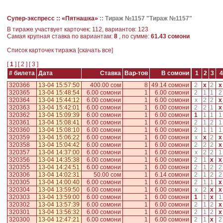
Супер-экспресс ::
«Пятнашка»
::
Тираж №1157 "Тираж №1157"
В тираже участвует карточек: 112, вариантов: 123
Самая крупная ставка по вариантам:
8
, по сумме:
61.43 сомони
Cписок карточек тиража [
скачать все
]
[
1
] [
2
] [
3
]
# билета
Дата
Ставка
Вар-тов
В сомони
1
2
3
4
320366
13-04 15:57:50
400.00 сом
8
49.14 сомони
2
x
2
x
320365
13-04 15:48:54
6.00 сомони
1
6.00 сомони
2
1
1
2
320364
13-04 15:44:12
6.00 сомони
1
6.00 сомони
x
2
2
x
320363
13-04 15:42:01
6.00 сомони
1
6.00 сомони
2
2
1
x
320362
13-04 15:09:39
6.00 сомони
1
6.00 сомони
1
1
1
1
320361
13-04 15:08:41
6.00 сомони
1
6.00 сомони
2
1
2
1
320360
13-04 15:08:10
6.00 сомони
1
6.00 сомони
2
1
1
1
320359
13-04 15:06:22
6.00 сомони
1
6.00 сомони
x
x
2
x
320358
13-04 15:04:42
6.00 сомони
1
6.00 сомони
2
2
2
x
320357
13-04 14:37:00
6.00 сомони
1
6.00 сомони
x
2
2
1
320356
13-04 14:35:38
6.00 сомони
1
6.00 сомони
2
1
x
x
320355
13-04 14:24:51
6.00 сомони
1
6.00 сомони
2
1
2
2
320306
13-04 14:02:31
50.00 сом
1
6.14 сомони
2
1
2
2
320305
13-04 14:00:40
6.00 сомони
1
6.00 сомони
2
1
1
x
320304
13-04 13:59:50
6.00 сомони
1
6.00 сомони
x
2
x
x
320303
13-04 13:59:00
6.00 сомони
1
6.00 сомони
1
1
x
1
320302
13-04 13:57:39
6.00 сомони
1
6.00 сомони
2
1
2
x
320301
13-04 13:56:32
6.00 сомони
1
6.00 сомони
2
1
2
x
320300
13-04 12:47:21
6.00 сомони
1
6.00 сомони
2
1
x
2