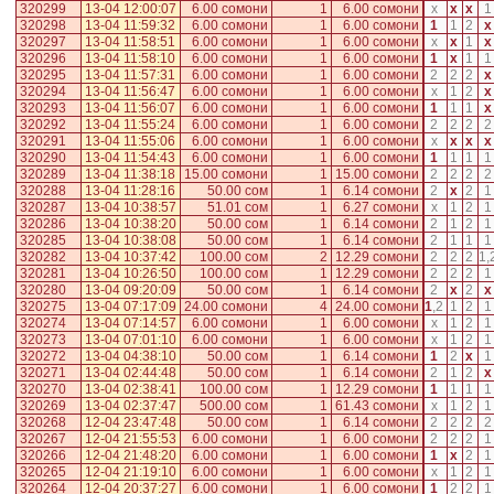
320299
13-04 12:00:07
6.00 сомони
1
6.00 сомони
x
x
x
1
320298
13-04 11:59:32
6.00 сомони
1
6.00 сомони
1
1
2
x
320297
13-04 11:58:51
6.00 сомони
1
6.00 сомони
x
x
1
x
320296
13-04 11:58:10
6.00 сомони
1
6.00 сомони
1
x
1
1
320295
13-04 11:57:31
6.00 сомони
1
6.00 сомони
2
2
2
x
320294
13-04 11:56:47
6.00 сомони
1
6.00 сомони
x
1
2
x
320293
13-04 11:56:07
6.00 сомони
1
6.00 сомони
1
1
1
x
320292
13-04 11:55:24
6.00 сомони
1
6.00 сомони
2
2
2
2
320291
13-04 11:55:06
6.00 сомони
1
6.00 сомони
x
x
x
x
320290
13-04 11:54:43
6.00 сомони
1
6.00 сомони
1
1
1
1
320289
13-04 11:38:18
15.00 сомони
1
15.00 сомони
2
2
2
2
320288
13-04 11:28:16
50.00 сом
1
6.14 сомони
2
x
2
1
320287
13-04 10:38:57
51.01 сом
1
6.27 сомони
x
1
2
1
320286
13-04 10:38:20
50.00 сом
1
6.14 сомони
2
1
2
1
320285
13-04 10:38:08
50.00 сом
1
6.14 сомони
2
1
1
1
320282
13-04 10:37:42
100.00 сом
2
12.29 сомони
2
2
2
1
,
320281
13-04 10:26:50
100.00 сом
1
12.29 сомони
2
2
2
1
320280
13-04 09:20:09
50.00 сом
1
6.14 сомони
2
x
2
x
320275
13-04 07:17:09
24.00 сомони
4
24.00 сомони
1
,
2
1
2
1
320274
13-04 07:14:57
6.00 сомони
1
6.00 сомони
x
1
2
1
320273
13-04 07:01:10
6.00 сомони
1
6.00 сомони
x
1
2
1
320272
13-04 04:38:10
50.00 сом
1
6.14 сомони
1
2
x
1
320271
13-04 02:44:48
50.00 сом
1
6.14 сомони
2
1
2
x
320270
13-04 02:38:41
100.00 сом
1
12.29 сомони
1
1
1
1
320269
13-04 02:37:47
500.00 сом
1
61.43 сомони
x
1
2
1
320268
12-04 23:47:48
50.00 сом
1
6.14 сомони
2
2
2
2
320267
12-04 21:55:53
6.00 сомони
1
6.00 сомони
2
2
2
1
320266
12-04 21:48:20
6.00 сомони
1
6.00 сомони
1
x
2
1
320265
12-04 21:19:10
6.00 сомони
1
6.00 сомони
x
1
2
1
320264
12-04 20:37:27
6.00 сомони
1
6.00 сомони
1
2
2
1