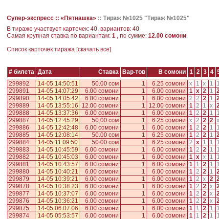
Супер-экспресс ::
«Пятнашка»
::
Тираж №1025 "Тираж №1025"
В тираже участвует карточек: 40, вариантов: 40
Самая крупная ставка по вариантам:
1
, по сумме:
12.00 сомони
Cписок карточек тиража [
скачать все
]
# билета
Дата
Ставка
Вар-тов
В сомони
1
2
3
4
299892
14-05 14:50:51
50.00 сом
1
6.25 сомони
x
1
x
1
299891
14-05 14:07:29
6.00 сомони
1
6.00 сомони
1
x
2
1
299890
14-05 14:05:42
6.00 сомони
1
6.00 сомони
2
2
2
1
299889
14-05 13:55:16
12.00 сомони
1
12.00 сомони
1
2
1
x
299888
14-05 13:37:36
6.00 сомони
1
6.00 сомони
1
2
2
1
299887
14-05 12:45:29
50.00 сом
1
6.25 сомони
x
2
2
2
299886
14-05 12:42:48
6.00 сомони
1
6.00 сомони
1
2
2
1
299885
14-05 12:08:14
50.00 сом
1
6.25 сомони
1
2
2
1
299884
14-05 11:09:50
50.00 сом
1
6.25 сомони
2
x
1
1
299883
14-05 10:45:59
6.00 сомони
1
6.00 сомони
1
2
2
1
299882
14-05 10:45:03
6.00 сомони
1
6.00 сомони
1
x
x
1
299881
14-05 10:43:57
6.00 сомони
1
6.00 сомони
1
1
2
1
299880
14-05 10:40:21
6.00 сомони
1
6.00 сомони
1
2
2
1
299879
14-05 10:39:21
6.00 сомони
1
6.00 сомони
1
2
x
2
299878
14-05 10:38:23
6.00 сомони
1
6.00 сомони
1
2
2
x
299877
14-05 10:37:07
6.00 сомони
1
6.00 сомони
1
2
2
x
299876
14-05 10:36:21
6.00 сомони
1
6.00 сомони
1
2
2
x
299875
14-05 06:07:06
6.00 сомони
1
6.00 сомони
1
1
2
1
299874
14-05 05:53:57
6.00 сомони
1
6.00 сомони
1
1
2
1