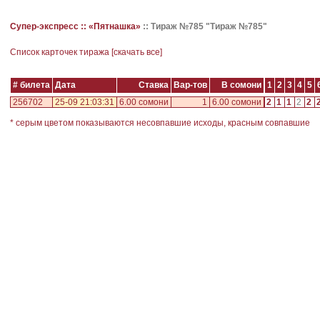
Супер-экспресс ::
«Пятнашка»
::
Тираж №785 "Тираж №785"
Cписок карточек тиража [
скачать все
]
# билета
Дата
Ставка
Вар-тов
В сомони
1
2
3
4
5
256702
25-09 21:03:31
6.00 сомони
1
6.00 сомони
2
1
1
2
2
* серым цветом показываются несовпавшие исходы, красным совпавшие