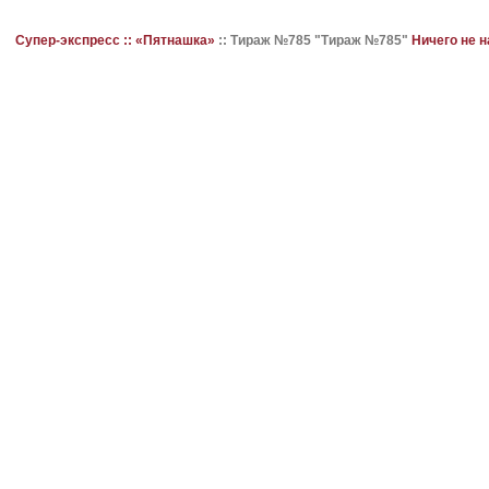
Супер-экспресс ::
«Пятнашка»
::
Тираж №785 "Тираж №785"
Ничего не 