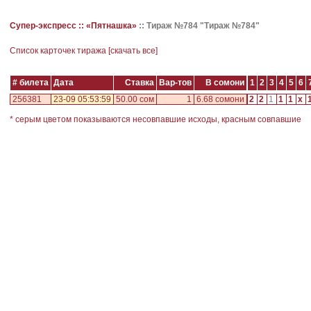
Супер-экспресс ::
«Пятнашка»
::
Тираж №784 "Тираж №784"
Cписок карточек тиража [
скачать все
]
# билета
Дата
Ставка
Вар-тов
В сомони
1
2
3
4
5
6
256381
23-09 05:53:59
50.00 сом
1
6.68 сомони
2
2
1
1
1
x
* серым цветом показываются несовпавшие исходы, красным совпавшие