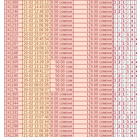
241360
21-02 16:22:12
6.00 сомони
1
6.00 сомони
1
2
1
2
1
241308
21-02 14:43:03
6.00 сомони
1
6.00 сомони
2
2
1
2
x
241246
21-02 12:48:20
6.00 сомони
1
6.00 сомони
1
2
1
2
x
241235
21-02 11:06:39
6.00 сомони
1
6.00 сомони
2
x
1
2
x
241234
21-02 11:06:39
6.00 сомони
1
6.00 сомони
2
x
1
2
x
241233
21-02 11:06:39
6.00 сомони
1
6.00 сомони
2
x
1
2
x
241232
21-02 11:06:39
6.00 сомони
1
6.00 сомони
2
x
1
2
x
241215
20-02 23:07:52
6.00 сомони
1
6.00 сомони
2
2
2
1
x
241211
20-02 20:45:54
6.00 сомони
1
6.00 сомони
x
x
2
1
x
241207
20-02 19:24:41
6.00 сомони
1
6.00 сомони
x
1
1
1
2
241205
20-02 19:09:13
6.00 сомони
1
6.00 сомони
1
2
1
1
2
241188
20-02 13:53:45
6.00 сомони
1
6.00 сомони
1
x
1
x
1
241186
20-02 13:52:31
6.00 сомони
1
6.00 сомони
1
2
1
x
1
241305
21-02 14:29:19
50.00 сом
1
6.68 сомони
1
2
2
x
x
241296
21-02 13:11:29
50.00 сом
1
6.68 сомони
2
x
x
1
2
241227
21-02 09:41:27
50.00 сом
1
6.68 сомони
x
1
2
1
x
241195
20-02 16:31:32
50.00 сом
1
6.68 сомони
2
2
x
2
x
241183
20-02 11:18:19
50.00 сом
1
6.68 сомони
1
2
x
2
1
241180
20-02 08:01:05
50.00 сом
1
6.68 сомони
2
2
x
2
x
241176
20-02 03:58:37
50.00 сом
1
6.68 сомони
x
2
1
x
2
241365
21-02 16:26:55
6.00 сомони
1
6.00 сомони
1
2
1
x
2
241359
21-02 16:20:59
6.00 сомони
1
6.00 сомони
1
x
x
x
x
241344
21-02 15:53:24
6.00 сомони
1
6.00 сомони
2
2
1
2
1
241339
21-02 15:48:39
6.00 сомони
1
6.00 сомони
2
x
1
x
2
241331
21-02 15:29:28
6.00 сомони
1
6.00 сомони
1
2
1
x
x
241322
21-02 15:07:46
6.00 сомони
1
6.00 сомони
1
2
x
1
2
241320
21-02 15:02:44
6.00 сомони
1
6.00 сомони
2
x
1
1
x
241298
21-02 13:31:51
6.00 сомони
1
6.00 сомони
2
2
1
1
1
241237
21-02 11:06:39
6.00 сомони
1
6.00 сомони
2
x
1
2
x
241236
21-02 11:06:39
6.00 сомони
1
6.00 сомони
2
x
1
2
x