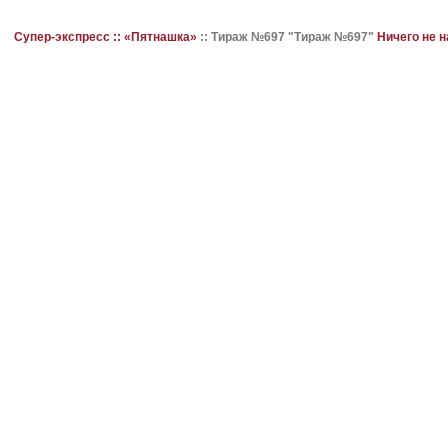
Супер-экспресс ::
«Пятнашка»
::
Тираж №697 "Тираж №697"
Ничего не 