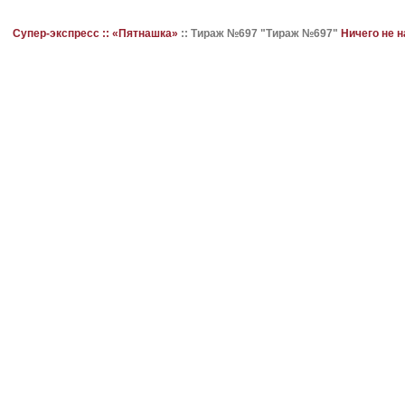
Супер-экспресс ::
«Пятнашка»
::
Тираж №697 "Тираж №697"
Ничего не 