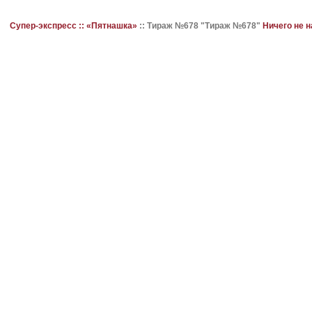
Супер-экспресс ::
«Пятнашка»
::
Тираж №678 "Тираж №678"
Ничего не 