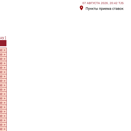
07 АВГУСТА 2026, 20:42 TJS
ышу
]
ке »
ке »
ке »
ке »
ке »
ке »
ке »
ке »
ке »
ке »
ке »
ке »
ке »
ке »
ке »
ке »
ке »
ке »
ке »