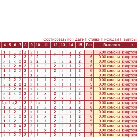
Сортировать по: [
дате
] [
ставке
] [
исходам
] [
выигр
4
5
6
7
8
9
10
11
12
13
14
15
Рез
Выплата
»
1
1
1
2
2
2
1
1
1
1
2
2
»
6.00 сомони
к карточ
1
1
2
1
2
2
2
1
1
2
2
2
6
0.00 сомони
к карточ
x
1
x
2
2
2
2
1
1
2
2
2
4
0.00 сомони
к карточ
x
1
2
x
2
2
1
2
2
1
1
2
6
0.00 сомони
к карточ
1
1
2
2
2
x
1
1
2
2
1
2
6
0.00 сомони
к карточ
1
1
1
1
x
1
2
2
1
1
1
1
4
0.00 сомони
к карточ
2
2
2
2
1
x
1
1
2
x
x
x
4
0.00 сомони
к карточ
2
2
2
x
2
x
1
1
x
1
1
x
5
0.00 сомони
к карточ
2
2
2
x
x
x
x
1
x
2
1
x
5
0.00 сомони
к карточ
x
2
x
2
2
x
1
x
2
1
x
2
5
0.00 сомони
к карточ
x
1
1
2
2
2
x
1
2
x
2
x
6
0.00 сомони
к карточ
1
,
x
1
x
,
2
1
2
2
1
,
x
1
2
1
2
2
»
0.00 сомони
к карточ
1
2
1
2
2
1
1
2
2
1
2
2
8
0.00 сомони
к карточ
1
1
2
1
2
x
1
x
2
2
x
2
7
0.00 сомони
к карточ
2
1
1
2
2
2
1
x
2
2
1
2
6
0.00 сомони
к карточ
1
1
2
1
2
x
1
1
2
2
1
2
5
0.00 сомони
к карточ
1
1
2
x
2
2
1
1
2
2
2
2
7
0.00 сомони
к карточ
2
x
1
x
x
2
1
x
2
1
1
x
3
0.00 сомони
к карточ
x
1
2
2
2
2
1
2
2
1
2
2
5
0.00 сомони
к карточ