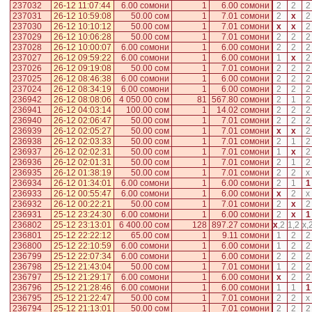
237032
26-12 11:07:44
6.00 сомони
1
6.00 сомони
2
2
2
237031
26-12 10:59:08
50.00 сом
1
7.01 сомони
2
x
2
237030
26-12 10:10:12
50.00 сом
1
7.01 сомони
x
x
2
237029
26-12 10:06:28
50.00 сом
1
7.01 сомони
2
2
2
237028
26-12 10:00:07
6.00 сомони
1
6.00 сомони
2
2
2
237027
26-12 09:59:22
6.00 сомони
1
6.00 сомони
1
x
2
237026
26-12 09:19:08
50.00 сом
1
7.01 сомони
2
2
2
237025
26-12 08:46:38
6.00 сомони
1
6.00 сомони
2
2
2
237024
26-12 08:34:19
6.00 сомони
1
6.00 сомони
2
2
2
236942
26-12 08:08:06
4 050.00 сом
81
567.80 сомони
2
1
2
236941
26-12 04:03:14
100.00 сом
1
14.02 сомони
2
2
2
236940
26-12 02:06:47
50.00 сом
1
7.01 сомони
2
2
2
236939
26-12 02:05:27
50.00 сом
1
7.01 сомони
x
x
2
236938
26-12 02:03:33
50.00 сом
1
7.01 сомони
2
1
2
236937
26-12 02:02:31
50.00 сом
1
7.01 сомони
1
x
2
236936
26-12 02:01:31
50.00 сом
1
7.01 сомони
2
1
2
236935
26-12 01:38:19
50.00 сом
1
7.01 сомони
2
2
x
236934
26-12 01:34:01
6.00 сомони
1
6.00 сомони
2
1
1
236933
26-12 00:55:47
6.00 сомони
1
6.00 сомони
x
2
x
236932
26-12 00:22:21
50.00 сом
1
7.01 сомони
2
x
2
236931
25-12 23:24:30
6.00 сомони
1
6.00 сомони
2
x
1
236802
25-12 23:13:01
6 400.00 сом
128
897.27 сомони
x
,
2
1
,
2
x
,
236801
25-12 22:22:12
65.00 сом
1
9.11 сомони
1
2
2
236800
25-12 22:10:59
6.00 сомони
1
6.00 сомони
1
2
2
236799
25-12 22:07:34
6.00 сомони
1
6.00 сомони
2
2
2
236798
25-12 21:43:04
50.00 сом
1
7.01 сомони
1
2
2
236797
25-12 21:29:17
6.00 сомони
1
6.00 сомони
x
2
2
236796
25-12 21:28:46
6.00 сомони
1
6.00 сомони
1
1
1
236795
25-12 21:22:47
50.00 сом
1
7.01 сомони
2
2
x
236794
25-12 21:13:01
50.00 сом
1
7.01 сомони
2
2
2