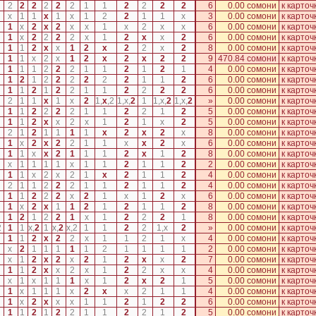
2
2
2
2
2
2
1
1
2
2
2
2
6
0.00 сомони
к карточ
x
1
1
x
1
x
1
2
2
1
1
x
3
0.00 сомони
к карточ
1
x
2
x
2
x
x
1
x
2
x
x
6
0.00 сомони
к карточ
1
x
2
2
2
2
x
1
2
x
x
2
6
0.00 сомони
к карточ
1
1
2
x
x
1
2
x
2
2
x
2
8
0.00 сомони
к карточ
1
1
x
2
x
1
2
x
2
x
2
2
9
470.84 сомони
к карточ
1
1
1
2
2
2
1
1
2
1
2
1
4
0.00 сомони
к карточ
1
2
1
2
2
2
2
2
2
1
1
2
6
0.00 сомони
к карточ
1
1
2
1
2
2
1
1
2
2
2
2
6
0.00 сомони
к карточ
2
1
1
x
1
x
2
1
,
x
,
2
1
,
x
,
2
1
1
,
x
,
2
1
,
x
,
2
»
0.00 сомони
к карточ
1
1
2
2
2
2
1
1
2
2
1
2
5
0.00 сомони
к карточ
1
1
2
x
x
2
x
1
2
1
x
2
5
0.00 сомони
к карточ
2
1
2
1
1
1
1
x
2
x
2
x
8
0.00 сомони
к карточ
1
x
2
x
2
2
1
1
x
x
2
x
6
0.00 сомони
к карточ
1
1
x
x
2
1
1
1
2
x
1
2
8
0.00 сомони
к карточ
x
1
1
1
1
x
1
1
2
1
1
2
2
0.00 сомони
к карточ
1
1
x
2
x
2
1
x
2
1
1
2
4
0.00 сомони
к карточ
2
1
1
2
2
2
1
1
2
1
1
2
4
0.00 сомони
к карточ
1
1
2
2
2
x
2
1
x
1
2
x
6
0.00 сомони
к карточ
1
x
2
x
1
1
2
1
2
1
1
2
8
0.00 сомони
к карточ
1
2
1
2
2
1
x
1
2
2
2
1
8
0.00 сомони
к карточ
2
1
1
x
,
2
1
x
,
2
x
,
2
1
1
2
2
1
,
x
2
»
0.00 сомони
к карточ
1
1
2
x
2
2
x
1
1
2
1
x
4
0.00 сомони
к карточ
x
2
1
1
1
1
1
2
1
1
1
1
2
0.00 сомони
к карточ
x
1
2
x
2
x
2
1
2
x
x
2
7
0.00 сомони
к карточ
1
1
2
x
x
2
x
1
2
2
x
x
4
0.00 сомони
к карточ
x
1
x
1
1
1
x
1
2
x
2
1
5
0.00 сомони
к карточ
1
x
1
1
1
x
2
x
x
2
1
1
4
0.00 сомони
к карточ
1
x
2
x
x
x
1
1
2
1
2
2
6
0.00 сомони
к карточ
1
1
2
1
2
2
1
1
2
2
1
2
5
0.00 сомони
к карточ