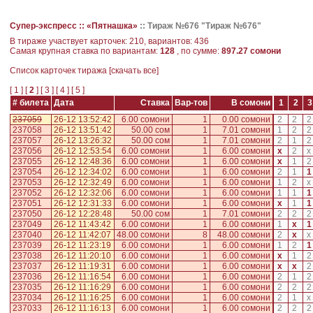
Супер-экспресс ::
«Пятнашка»
::
Тираж №676 "Тираж №676"
В тираже участвует карточек: 210, вариантов: 436
Самая крупная ставка по вариантам:
128
, по сумме:
897.27 сомони
Cписок карточек тиража [
скачать все
]
[
1
] [
2
] [
3
] [
4
] [
5
]
# билета
Дата
Ставка
Вар-тов
В сомони
1
2
3
237059
26-12 13:52:42
6.00 сомони
1
0.00 сомони
2
2
2
237058
26-12 13:51:42
50.00 сом
1
7.01 сомони
1
2
2
237057
26-12 13:26:32
50.00 сом
1
7.01 сомони
2
1
2
237056
26-12 12:53:54
6.00 сомони
1
6.00 сомони
x
2
x
237055
26-12 12:48:36
6.00 сомони
1
6.00 сомони
x
1
2
237054
26-12 12:34:02
6.00 сомони
1
6.00 сомони
2
1
1
237053
26-12 12:32:49
6.00 сомони
1
6.00 сомони
1
2
x
237052
26-12 12:32:06
6.00 сомони
1
6.00 сомони
1
1
1
237051
26-12 12:31:33
6.00 сомони
1
6.00 сомони
x
1
1
237050
26-12 12:28:48
50.00 сом
1
7.01 сомони
2
2
2
237049
26-12 11:43:42
6.00 сомони
1
6.00 сомони
1
x
1
237040
26-12 11:42:07
48.00 сомони
8
48.00 сомони
2
x
x
237039
26-12 11:23:19
6.00 сомони
1
6.00 сомони
1
2
1
237038
26-12 11:20:10
6.00 сомони
1
6.00 сомони
x
1
2
237037
26-12 11:19:31
6.00 сомони
1
6.00 сомони
x
x
2
237036
26-12 11:16:54
6.00 сомони
1
6.00 сомони
2
1
2
237035
26-12 11:16:29
6.00 сомони
1
6.00 сомони
2
2
2
237034
26-12 11:16:25
6.00 сомони
1
6.00 сомони
2
1
x
237033
26-12 11:16:13
6.00 сомони
1
6.00 сомони
2
2
2