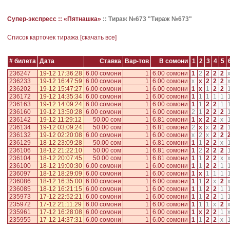
Супер-экспресс ::
«Пятнашка»
::
Тираж №673 "Тираж №673"
Cписок карточек тиража [
скачать все
]
# билета
Дата
Ставка
Вар-тов
В сомони
1
2
3
4
5
236247
19-12 17:36:28
6.00 сомони
1
6.00 сомони
1
2
2
2
2
236233
19-12 16:47:59
6.00 сомони
1
6.00 сомони
x
x
2
2
2
236202
19-12 15:47:27
6.00 сомони
1
6.00 сомони
1
x
1
2
2
236172
19-12 14:35:34
6.00 сомони
1
6.00 сомони
1
1
1
1
1
236163
19-12 14:09:24
6.00 сомони
1
6.00 сомони
1
1
2
2
1
236160
19-12 13:50:28
6.00 сомони
1
6.00 сомони
2
1
2
2
2
236142
19-12 11:29:12
50.00 сом
1
6.81 сомони
1
x
2
2
x
236134
19-12 03:09:24
50.00 сом
1
6.81 сомони
2
x
x
2
2
236132
19-12 02:20:08
6.00 сомони
1
6.00 сомони
x
2
x
2
2
236129
18-12 23:09:28
50.00 сом
1
6.81 сомони
1
1
2
2
x
236106
18-12 21:22:10
50.00 сом
1
6.81 сомони
1
2
2
2
2
236104
18-12 20:07:45
50.00 сом
1
6.81 сомони
1
1
2
2
x
236100
18-12 19:00:30
6.00 сомони
1
6.00 сомони
1
1
2
2
1
236097
18-12 18:29:09
6.00 сомони
1
6.00 сомони
1
x
1
1
1
236086
18-12 16:35:00
6.00 сомони
1
6.00 сомони
1
1
2
x
2
236085
18-12 16:21:15
6.00 сомони
1
6.00 сомони
1
1
2
2
1
235973
17-12 22:52:21
6.00 сомони
1
6.00 сомони
1
1
2
2
1
235972
17-12 21:11:29
6.00 сомони
1
6.00 сомони
1
1
1
x
2
235961
17-12 16:28:08
6.00 сомони
1
6.00 сомони
1
x
2
2
1
235955
17-12 14:37:31
6.00 сомони
1
6.00 сомони
1
1
2
2
x