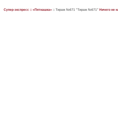
Супер-экспресс ::
«Пятнашка»
::
Тираж №671 "Тираж №671"
Ничего не 