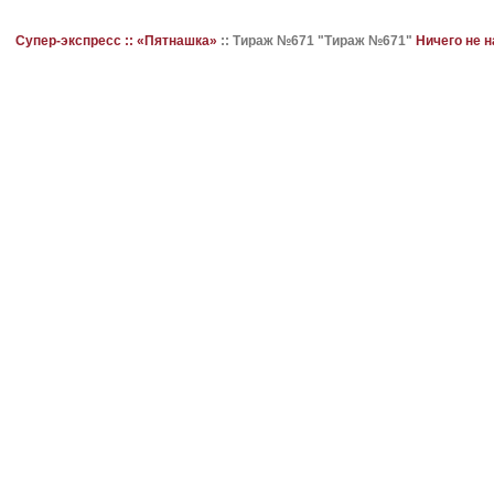
Супер-экспресс ::
«Пятнашка»
::
Тираж №671 "Тираж №671"
Ничего не 