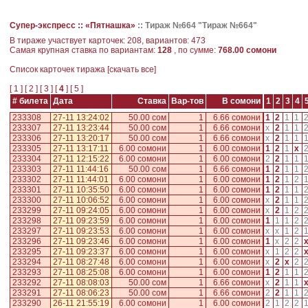
Супер-экспресс ::
«Пятнашка»
::
Тираж №664 "Тираж №664"
В тираже участвует карточек: 208, вариантов: 473
Самая крупная ставка по вариантам:
128
, по сумме:
768.00 сомони
Cписок карточек тиража [
скачать все
]
[
1
] [
2
] [
3
] [
4
] [
5
]
# билета
Дата
Ставка
Вар-тов
В сомони
1
2
3
4
233308
27-11 13:24:02
50.00 сом
1
6.66 сомони
1
2
1
1
233307
27-11 13:23:44
50.00 сом
1
6.66 сомони
x
2
1
1
233306
27-11 13:20:17
50.00 сом
1
6.66 сомони
x
2
1
1
233305
27-11 13:17:11
6.00 сомони
1
6.00 сомони
1
2
1
x
233304
27-11 12:15:22
6.00 сомони
1
6.00 сомони
2
2
1
1
233303
27-11 11:44:16
50.00 сом
1
6.66 сомони
1
2
1
1
233302
27-11 11:44:01
6.00 сомони
1
6.00 сомони
1
2
1
2
233301
27-11 10:35:50
6.00 сомони
1
6.00 сомони
1
2
1
1
233300
27-11 10:06:52
6.00 сомони
1
6.00 сомони
x
2
1
1
233299
27-11 09:24:05
6.00 сомони
1
6.00 сомони
x
2
1
2
233298
27-11 09:23:59
6.00 сомони
1
6.00 сомони
1
1
1
2
233297
27-11 09:23:53
6.00 сомони
1
6.00 сомони
x
x
1
2
233296
27-11 09:23:46
6.00 сомони
1
6.00 сомони
1
x
2
2
233295
27-11 09:23:37
6.00 сомони
1
6.00 сомони
x
1
2
2
233294
27-11 08:27:48
6.00 сомони
1
6.00 сомони
x
2
x
2
233293
27-11 08:25:08
6.00 сомони
1
6.00 сомони
1
2
1
1
233292
27-11 08:08:03
50.00 сом
1
6.66 сомони
x
2
1
1
233291
27-11 08:06:23
50.00 сом
1
6.66 сомони
2
2
1
1
233290
26-11 21:55:19
6.00 сомони
1
6.00 сомони
2
1
2
2