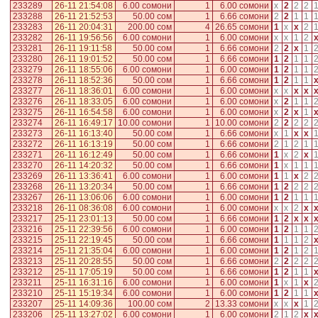
233289
26-11 21:54:08
6.00 сомони
1
6.00 сомони
x
2
2
2
233288
26-11 21:52:53
50.00 сом
1
6.66 сомони
2
2
1
1
233283
26-11 20:04:31
200.00 сом
4
26.65 сомони
1
x
x
2
233282
26-11 19:56:56
6.00 сомони
1
6.00 сомони
x
x
1
2
233281
26-11 19:11:58
50.00 сом
1
6.66 сомони
2
2
x
1
233280
26-11 19:01:52
50.00 сом
1
6.66 сомони
1
2
1
1
233279
26-11 18:55:06
6.00 сомони
1
6.00 сомони
1
2
1
1
233278
26-11 18:52:36
50.00 сом
1
6.66 сомони
1
2
1
1
233277
26-11 18:36:01
6.00 сомони
1
6.00 сомони
x
x
x
x
233276
26-11 18:33:05
6.00 сомони
1
6.00 сомони
x
2
1
1
233275
26-11 16:54:58
6.00 сомони
1
6.00 сомони
x
2
x
1
233274
26-11 16:49:17
10.00 сомони
1
10.00 сомони
2
2
2
2
233273
26-11 16:13:40
50.00 сом
1
6.66 сомони
x
1
x
x
233272
26-11 16:13:19
50.00 сом
1
6.66 сомони
2
1
2
1
233271
26-11 16:12:49
50.00 сом
1
6.66 сомони
1
x
2
x
233270
26-11 14:20:32
50.00 сом
1
6.66 сомони
1
x
1
1
233269
26-11 13:36:41
6.00 сомони
1
6.00 сомони
1
1
x
2
233268
26-11 13:20:34
50.00 сом
1
6.66 сомони
1
2
2
2
233267
26-11 13:06:06
6.00 сомони
1
6.00 сомони
1
2
1
1
233218
26-11 08:36:08
6.00 сомони
1
6.00 сомони
x
x
2
x
233217
25-11 23:01:13
50.00 сом
1
6.66 сомони
1
2
x
x
233216
25-11 22:39:56
6.00 сомони
1
6.00 сомони
1
2
1
1
233215
25-11 22:19:45
50.00 сом
1
6.66 сомони
1
1
1
2
233214
25-11 21:35:04
6.00 сомони
1
6.00 сомони
1
2
1
2
233213
25-11 20:28:55
50.00 сом
1
6.66 сомони
2
2
2
2
233212
25-11 17:05:19
50.00 сом
1
6.66 сомони
1
2
1
1
233211
25-11 16:31:16
6.00 сомони
1
6.00 сомони
1
x
1
x
233210
25-11 15:19:34
6.00 сомони
1
6.00 сомони
1
2
1
1
233207
25-11 14:09:36
100.00 сом
2
13.33 сомони
x
x
x
1
233206
25-11 13:27:02
6.00 сомони
1
6.00 сомони
2
1
2
x