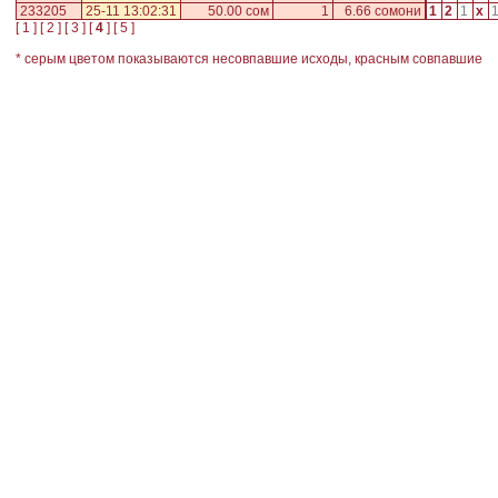
233205
25-11 13:02:31
50.00 сом
1
6.66 сомони
1
2
1
x
[
1
] [
2
] [
3
] [
4
] [
5
]
* серым цветом показываются несовпавшие исходы, красным совпавшие