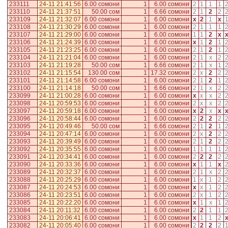
233111
24-11 21:41:56
6.00 сомони
1
6.00 сомони
2
1
1
1
233110
24-11 21:37:51
50.00 сом
1
6.66 сомони
2
1
2
2
233109
24-11 21:32:07
6.00 сомони
1
6.00 сомони
x
2
1
x
233108
24-11 21:30:29
6.00 сомони
1
6.00 сомони
2
1
1
1
233107
24-11 21:29:00
6.00 сомони
1
6.00 сомони
1
1
2
x
233106
24-11 21:24:39
6.00 сомони
1
6.00 сомони
x
1
2
1
233105
24-11 21:23:25
6.00 сомони
1
6.00 сомони
2
1
2
1
233104
24-11 21:21:04
6.00 сомони
1
6.00 сомони
2
1
x
2
233103
24-11 21:19:28
50.00 сом
1
6.66 сомони
2
1
x
1
233102
24-11 21:15:54
130.00 сом
1
17.32 сомони
2
x
2
2
233101
24-11 21:14:58
6.00 сомони
1
6.00 сомони
2
1
2
1
233100
24-11 21:14:18
50.00 сом
1
6.66 сомони
2
1
x
2
233099
24-11 21:00:28
6.00 сомони
1
6.00 сомони
x
x
x
2
233098
24-11 20:59:53
6.00 сомони
1
6.00 сомони
2
x
x
2
233097
24-11 20:59:18
6.00 сомони
1
6.00 сомони
x
2
x
x
233096
24-11 20:58:44
6.00 сомони
1
6.00 сомони
2
2
2
2
233095
24-11 20:49:46
50.00 сом
1
6.66 сомони
2
1
2
1
233094
24-11 20:47:14
6.00 сомони
1
6.00 сомони
2
x
2
2
233093
24-11 20:39:49
6.00 сомони
1
6.00 сомони
2
1
2
2
233092
24-11 20:35:55
6.00 сомони
1
6.00 сомони
1
1
1
1
233091
24-11 20:34:41
6.00 сомони
1
6.00 сомони
2
2
2
2
233090
24-11 20:33:36
6.00 сомони
1
6.00 сомони
x
1
1
x
233089
24-11 20:32:37
6.00 сомони
1
6.00 сомони
2
1
x
2
233088
24-11 20:25:29
6.00 сомони
1
6.00 сомони
1
x
1
2
233087
24-11 20:24:53
6.00 сомони
1
6.00 сомони
x
x
1
2
233086
24-11 20:23:51
6.00 сомони
1
6.00 сомони
2
x
1
2
233085
24-11 20:22:20
6.00 сомони
1
6.00 сомони
x
1
x
1
233084
24-11 20:11:32
6.00 сомони
1
6.00 сомони
2
2
1
1
233083
24-11 20:06:41
6.00 сомони
1
6.00 сомони
x
1
1
2
233082
24-11 20:05:40
6.00 сомони
1
6.00 сомони
2
2
2
2