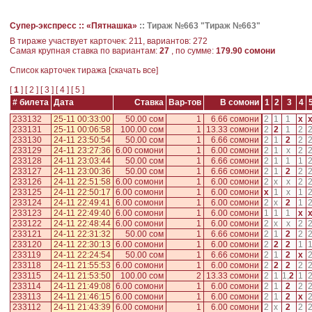
Супер-экспресс ::
«Пятнашка»
::
Тираж №663 "Тираж №663"
В тираже участвует карточек: 211, вариантов: 272
Самая крупная ставка по вариантам:
27
, по сумме:
179.90 сомони
Cписок карточек тиража [
скачать все
]
[
1
] [
2
] [
3
] [
4
] [
5
]
# билета
Дата
Ставка
Вар-тов
В сомони
1
2
3
4
233132
25-11 00:33:00
50.00 сом
1
6.66 сомони
2
1
1
x
233131
25-11 00:06:58
100.00 сом
1
13.33 сомони
2
2
1
2
233130
24-11 23:50:54
50.00 сом
1
6.66 сомони
2
1
2
2
233129
24-11 23:27:36
6.00 сомони
1
6.00 сомони
2
1
x
2
233128
24-11 23:03:44
50.00 сом
1
6.66 сомони
2
1
1
1
233127
24-11 23:00:36
50.00 сом
1
6.66 сомони
2
1
2
2
233126
24-11 22:51:58
6.00 сомони
1
6.00 сомони
2
x
x
2
233125
24-11 22:50:17
6.00 сомони
1
6.00 сомони
x
1
x
1
233124
24-11 22:49:41
6.00 сомони
1
6.00 сомони
2
x
2
1
233123
24-11 22:49:40
6.00 сомони
1
6.00 сомони
1
1
1
x
233122
24-11 22:48:44
6.00 сомони
1
6.00 сомони
2
x
x
2
233121
24-11 22:31:32
50.00 сом
1
6.66 сомони
2
1
2
2
233120
24-11 22:30:13
6.00 сомони
1
6.00 сомони
2
2
2
1
233119
24-11 22:24:54
50.00 сом
1
6.66 сомони
2
1
2
x
233118
24-11 21:55:53
6.00 сомони
1
6.00 сомони
2
2
2
2
233115
24-11 21:53:50
100.00 сом
2
13.33 сомони
2
1
1
,
2
1
233114
24-11 21:49:08
6.00 сомони
1
6.00 сомони
2
1
2
2
233113
24-11 21:46:15
6.00 сомони
1
6.00 сомони
2
1
2
x
233112
24-11 21:43:39
6.00 сомони
1
6.00 сомони
2
x
2
2