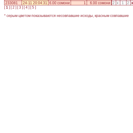
233081
24-11 20:04:31
6.00 сомони
1
6.00 сомони
2
x
1
2
[
1
] [
2
] [
3
] [
4
] [
5
]
* серым цветом показываются несовпавшие исходы, красным совпавшие