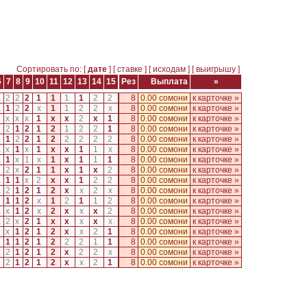
Сортировать по: [
дате
] [
ставке
] [
исходам
] [
выигрышу
]
6
7
8
9
10
11
12
13
14
15
Рез
Выплата
»
1
2
2
2
1
1
1
1
2
2
8
0.00 сомони
к карточке »
1
1
2
2
x
1
1
2
2
x
8
0.00 сомони
к карточке »
2
x
x
x
1
x
x
2
x
1
8
0.00 сомони
к карточке »
1
2
1
2
1
2
1
2
2
1
8
0.00 сомони
к карточке »
1
1
2
2
1
2
2
2
2
2
8
0.00 сомони
к карточке »
1
x
1
x
1
x
x
1
1
x
8
0.00 сомони
к карточке »
1
1
x
1
x
1
x
1
1
1
8
0.00 сомони
к карточке »
2
x
2
1
1
x
1
x
2
8
0.00 сомони
к карточке »
1
1
1
x
2
x
x
1
2
2
8
0.00 сомони
к карточке »
1
2
1
2
1
2
x
x
2
x
8
0.00 сомони
к карточке »
2
1
1
2
x
1
2
1
1
2
8
0.00 сомони
к карточке »
1
x
1
2
x
2
x
x
x
2
8
0.00 сомони
к карточке »
1
2
x
2
1
x
x
x
x
x
8
0.00 сомони
к карточке »
2
x
1
2
1
2
x
x
2
1
8
0.00 сомони
к карточке »
2
1
1
2
1
2
2
2
1
1
8
0.00 сомони
к карточке »
1
2
1
2
1
2
x
2
2
x
8
0.00 сомони
к карточке »
2
1
2
1
2
x
x
2
1
8
0.00 сомони
к карточке »