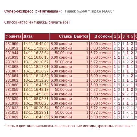
Супер-экспресс ::
«Пятнашка»
::
Тираж №660 "Тираж №660"
Cписок карточек тиража [
скачать все
]
# билета
Дата
Ставка
Вар-тов
В сомони
1
2
3
4
5
231966
14-11 19:45:04
8.00 сомони
1
8.00 сомони
1
2
1
1
2
231952
14-11 17:39:50
6.00 сомони
1
6.00 сомони
2
1
x
1
2
231944
14-11 16:23:34
50.00 сом
1
6.72 сомони
1
x
2
1
2
231939
14-11 16:06:15
6.00 сомони
1
6.00 сомони
1
1
1
2
1
231921
13-11 20:10:57
50.00 сом
1
6.72 сомони
1
1
1
2
2
231868
13-11 18:17:01
6.00 сомони
1
6.00 сомони
1
x
2
1
1
231867
13-11 18:16:27
6.00 сомони
1
6.00 сомони
1
x
1
1
1
231864
13-11 18:14:39
6.00 сомони
1
6.00 сомони
1
2
1
x
2
x
231862
13-11 18:12:20
6.00 сомони
1
6.00 сомони
1
x
1
1
1
231860
13-11 16:42:58
6.00 сомони
1
6.00 сомони
1
1
1
x
1
231859
13-11 16:42:13
50.00 сом
1
6.72 сомони
1
2
1
1
2
231850
13-11 14:53:06
6.00 сомони
1
6.00 сомони
1
2
x
2
x
231839
13-11 08:02:31
6.00 сомони
1
6.00 сомони
1
x
x
x
1
231838
13-11 08:00:25
6.00 сомони
1
6.00 сомони
x
1
1
1
1
231832
13-11 00:20:54
50.00 сом
1
6.72 сомони
1
1
1
2
1
231819
12-11 19:28:31
50.00 сом
1
6.72 сомони
1
1
1
x
1
231809
12-11 16:43:09
6.00 сомони
1
6.00 сомони
1
1
1
x
1
x
* серым цветом показываются несовпавшие исходы, красным совпавшие