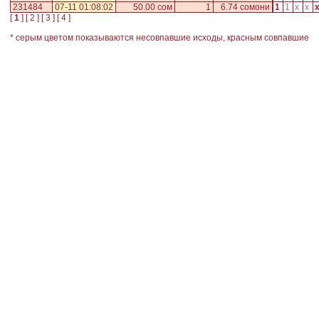
231484
07-11 01:08:02
50.00 сом
1
6.74 сомони
1
1
x
x
[
1
] [
2
] [
3
] [
4
]
* серым цветом показываются несовпавшие исходы, красным совпавшие