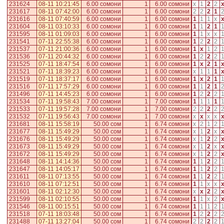
231624
08-11 10:21:45
6.00 сомони
1
6.00 сомони
x
1
2
2
231617
08-11 07:42:00
6.00 сомони
1
6.00 сомони
2
2
2
1
231616
08-11 07:40:59
6.00 сомони
1
6.00 сомони
1
1
1
x
231604
08-11 03:10:33
6.00 сомони
1
6.00 сомони
1
1
2
1
231595
08-11 01:09:03
6.00 сомони
1
6.00 сомони
1
1
x
x
231541
07-11 22:55:38
6.00 сомони
1
6.00 сомони
1
2
2
2
231537
07-11 21:00:36
6.00 сомони
1
6.00 сомони
1
x
1
2
231536
07-11 20:44:32
6.00 сомони
1
6.00 сомони
1
2
2
2
231525
07-11 18:47:54
6.00 сомони
1
6.00 сомони
1
x
2
1
231521
07-11 18:39:23
6.00 сомони
1
6.00 сомони
x
1
1
1
231519
07-11 18:37:17
6.00 сомони
1
6.00 сомони
1
x
2
1
231516
07-11 17:57:29
6.00 сомони
1
6.00 сомони
1
1
2
1
231496
07-11 14:45:23
6.00 сомони
1
6.00 сомони
1
2
2
2
231534
07-11 19:58:43
7.00 сомони
1
7.00 сомони
1
1
1
1
231533
07-11 19:57:28
7.00 сомони
1
7.00 сомони
2
2
2
2
231532
07-11 19:56:43
7.00 сомони
1
7.00 сомони
x
x
x
x
231681
08-11 15:58:19
50.00 сом
1
6.74 сомони
x
2
1
2
231677
08-11 15:49:29
50.00 сом
1
6.74 сомони
x
1
2
x
231676
08-11 15:49:29
50.00 сом
1
6.74 сомони
x
1
2
2
231673
08-11 15:49:29
50.00 сом
1
6.74 сомони
x
1
2
x
231672
08-11 15:49:29
50.00 сом
1
6.74 сомони
x
1
2
2
231648
08-11 14:14:36
50.00 сом
1
6.74 сомони
1
1
2
2
231647
08-11 14:05:17
50.00 сом
1
6.74 сомони
1
1
2
2
231611
08-11 07:13:55
50.00 сом
1
6.74 сомони
1
1
2
2
231610
08-11 07:12:51
50.00 сом
1
6.74 сомони
1
1
x
x
231601
08-11 02:12:30
50.00 сом
1
6.74 сомони
x
x
2
2
231599
08-11 02:10:55
50.00 сом
1
6.74 сомони
1
1
x
2
231546
08-11 00:15:51
50.00 сом
1
6.74 сомони
1
1
1
2
231518
07-11 18:03:48
50.00 сом
1
6.74 сомони
1
2
2
2
231488
07-11 13:27:04
50.00 сом
1
6.74 сомони
2
2
2
2