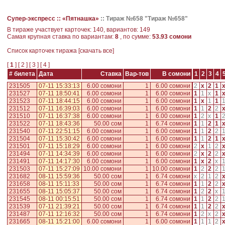
Супер-экспресс ::
«Пятнашка»
::
Тираж №658 "Тираж №658"
В тираже участвует карточек: 140, вариантов: 149
Самая крупная ставка по вариантам:
8
, по сумме:
53.93 сомони
Cписок карточек тиража [
скачать все
]
[
1
] [
2
] [
3
] [
4
]
# билета
Дата
Ставка
Вар-тов
В сомони
1
2
3
4
231505
07-11 15:33:13
6.00 сомони
1
6.00 сомони
2
x
2
1
231527
07-11 18:50:41
6.00 сомони
1
6.00 сомони
1
1
x
1
231523
07-11 18:44:15
6.00 сомони
1
6.00 сомони
1
x
1
1
231512
07-11 16:39:03
6.00 сомони
1
6.00 сомони
1
1
2
2
231510
07-11 16:37:38
6.00 сомони
1
6.00 сомони
1
2
x
1
231522
07-11 18:43:36
50.00 сом
1
6.74 сомони
1
1
2
1
231540
07-11 22:51:15
6.00 сомони
1
6.00 сомони
1
1
2
2
231504
07-11 15:30:42
6.00 сомони
1
6.00 сомони
1
1
2
1
231501
07-11 15:18:29
6.00 сомони
1
6.00 сомони
2
x
1
2
231494
07-11 14:34:39
6.00 сомони
1
6.00 сомони
2
x
2
2
231491
07-11 14:17:30
6.00 сомони
1
6.00 сомони
1
x
2
x
231503
07-11 15:27:09
10.00 сомони
1
10.00 сомони
1
2
2
2
231682
08-11 15:59:36
50.00 сом
1
6.74 сомони
x
2
1
2
231658
08-11 15:11:33
50.00 сом
1
6.74 сомони
1
1
2
2
231655
08-11 15:05:37
50.00 сом
1
6.74 сомони
1
2
2
x
231545
08-11 00:15:51
50.00 сом
1
6.74 сомони
1
1
2
2
231539
07-11 21:39:21
50.00 сом
1
6.74 сомони
1
1
2
2
231487
07-11 12:16:32
50.00 сом
1
6.74 сомони
1
2
x
2
231665
08-11 15:21:00
6.00 сомони
1
6.00 сомони
1
1
1
2