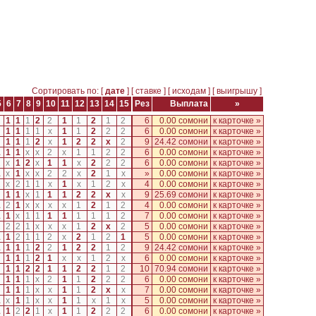
Сортировать по: [
дате
] [
ставке
] [
исходам
] [
выигрышу
]
5
6
7
8
9
10
11
12
13
14
15
Рез
Выплата
»
2
1
1
1
2
2
1
1
2
1
2
6
0.00 сомони
к карточке »
1
1
1
1
x
1
1
2
2
2
6
0.00 сомони
к карточке »
1
1
1
2
x
1
2
2
x
2
9
24.42 сомони
к карточке »
1
1
1
x
x
2
x
1
1
2
2
6
0.00 сомони
к карточке »
2
x
1
2
x
1
1
x
2
2
2
6
0.00 сомони
к карточке »
1
x
1
x
x
2
2
x
2
1
x
»
0.00 сомони
к карточке »
2
x
2
1
1
x
1
x
1
2
x
4
0.00 сомони
к карточке »
1
1
x
1
1
1
2
2
x
x
9
25.69 сомони
к карточке »
1
2
1
x
x
x
x
1
2
1
2
4
0.00 сомони
к карточке »
1
1
x
1
1
1
1
1
1
1
2
7
0.00 сомони
к карточке »
2
2
2
1
x
x
x
1
2
x
2
5
0.00 сомони
к карточке »
1
1
2
1
1
2
x
2
1
2
1
5
0.00 сомони
к карточке »
1
1
1
1
2
2
1
2
2
1
2
9
24.42 сомони
к карточке »
2
1
1
1
2
1
x
x
1
2
x
6
0.00 сомони
к карточке »
2
1
1
2
2
1
1
2
2
1
2
10
70.94 сомони
к карточке »
1
1
1
x
2
1
1
2
2
2
6
0.00 сомони
к карточке »
1
1
1
x
x
1
1
2
x
x
7
0.00 сомони
к карточке »
1
x
1
1
x
x
1
1
x
1
x
5
0.00 сомони
к карточке »
1
1
2
2
1
x
1
1
2
2
2
6
0.00 сомони
к карточке »