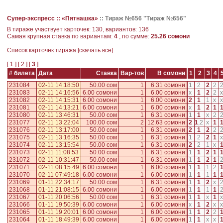
Супер-экспресс ::
«Пятнашка»
::
Тираж №656 "Тираж №656"
В тираже участвует карточек: 130, вариантов: 136
Самая крупная ставка по вариантам:
4
, по сумме:
25.26 сомони
Cписок карточек тиража [
скачать все
]
[
1
] [
2
] [
3
]
# билета
Дата
Ставка
Вар-тов
В сомони
1
2
3
4
231084
02-11 14:18:50
50.00 сом
1
6.31 сомони
1
2
2
2
231083
02-11 14:16:56
6.00 сомони
1
6.00 сомони
x
1
2
2
x
231082
02-11 14:15:31
6.00 сомони
1
6.00 сомони
2
1
1
x
x
231081
02-11 14:13:21
6.00 сомони
1
6.00 сомони
x
1
2
1
231080
02-11 13:46:31
50.00 сом
1
6.31 сомони
1
1
x
2
231077
02-11 13:22:04
100.00 сом
2
12.63 сомони
2
1
,
2
x
1
231076
02-11 13:17:00
50.00 сом
1
6.31 сомони
2
1
2
2
231075
02-11 13:16:35
50.00 сом
1
6.31 сомони
1
2
2
1
x
231074
02-11 13:15:54
50.00 сом
1
6.31 сомони
2
2
1
x
231073
02-11 11:08:53
50.00 сом
1
6.31 сомони
1
1
2
1
231072
02-11 10:31:47
50.00 сом
1
6.31 сомони
1
1
2
1
231071
02-11 08:15:49
6.00 сомони
1
6.00 сомони
1
1
1
2
231070
02-11 07:49:18
6.00 сомони
1
6.00 сомони
1
1
1
1
231069
01-11 22:34:17
50.00 сом
1
6.31 сомони
1
1
2
x
231068
01-11 21:08:15
6.00 сомони
1
6.00 сомони
1
1
1
1
231067
01-11 20:06:56
50.00 сом
1
6.31 сомони
1
1
x
1
x
231066
01-11 19:50:39
6.00 сомони
1
6.00 сомони
x
1
2
x
x
231065
01-11 19:20:01
6.00 сомони
1
6.00 сомони
1
1
2
2
231064
01-11 18:49:39
6.00 сомони
1
6.00 сомони
1
1
x
x