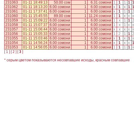
231063
01-11 18:49:13
50.00 сом
1
6.31 сомони
1
1
1
1
231062
01-11 18:13:20
6.00 сомони
1
6.00 сомони
x
1
x
1
231061
01-11 17:37:41
6.00 сомони
1
6.00 сомони
x
1
1
1
231060
01-11 15:45:55
89.00 сом
1
11.24 сомони
1
1
x
x
x
231059
01-11 15:09:22
6.00 сомони
1
6.00 сомони
1
x
1
1
231058
01-11 15:07:37
6.00 сомони
1
6.00 сомони
1
x
1
x
x
231057
01-11 15:06:44
6.00 сомони
1
6.00 сомони
x
x
x
x
x
231056
01-11 15:05:33
6.00 сомони
1
6.00 сомони
1
2
1
1
231055
01-11 15:03:46
6.00 сомони
1
6.00 сомони
x
1
x
1
x
231054
01-11 14:56:24
6.00 сомони
1
6.00 сомони
x
1
x
x
231053
01-11 14:56:05
6.00 сомони
1
6.00 сомони
1
1
1
1
x
[
1
] [
2
] [
3
]
* серым цветом показываются несовпавшие исходы, красным совпавшие