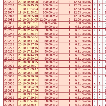
230238
20-10 19:50:08
100.00 сом
2
12.63 сомони
2
x
230234
20-10 19:45:15
100.00 сом
2
12.63 сомони
2
2
230029
19-10 17:24:03
100.00 сом
2
12.63 сомони
x
2
229977
18-10 21:58:01
100.00 сом
1
12.63 сомони
2
1
229947
18-10 09:35:48
100.00 сом
2
12.63 сомони
2
x
229981
19-10 08:54:05
12.00 сомони
2
12.00 сомони
x
2
230036
19-10 19:57:51
7.00 сомони
1
7.00 сомони
2
1
230248
20-10 22:18:08
50.00 сом
1
6.31 сомони
x
x
230247
20-10 22:14:23
50.00 сом
1
6.31 сомони
2
2
230243
20-10 21:56:24
50.00 сом
1
6.31 сомони
2
1
230241
20-10 20:04:04
50.00 сом
1
6.31 сомони
x
x
230237
20-10 19:47:05
50.00 сом
1
6.31 сомони
2
1
230233
20-10 19:37:49
50.00 сом
1
6.31 сомони
2
x
230227
20-10 17:50:15
50.00 сом
1
6.31 сомони
2
2
230224
20-10 17:31:20
50.00 сом
1
6.31 сомони
2
2
230221
20-10 16:44:19
50.00 сом
1
6.31 сомони
1
x
230199
20-10 15:50:02
50.00 сом
1
6.31 сомони
x
2
230100
20-10 08:58:25
50.00 сом
1
6.31 сомони
2
2
230071
20-10 02:46:07
50.00 сом
1
6.31 сомони
2
x
230070
20-10 01:09:47
50.00 сом
1
6.31 сомони
2
1
230069
20-10 00:31:10
50.00 сом
1
6.31 сомони
x
1
230068
20-10 00:30:36
50.00 сом
1
6.31 сомони
1
x
230067
20-10 00:29:24
50.00 сом
1
6.31 сомони
1
1
230066
20-10 00:29:14
50.00 сом
1
6.31 сомони
x
2
230065
19-10 23:04:39
50.00 сом
1
6.31 сомони
x
1
230053
19-10 21:27:49
50.00 сом
1
6.31 сомони
2
2
230035
19-10 19:17:14
50.00 сом
1
6.31 сомони
2
2
230032
19-10 17:29:54
50.00 сом
1
6.31 сомони
2
x
229989
19-10 11:57:04
50.00 сом
1
6.31 сомони
2
1
229978
18-10 23:55:57
50.00 сом
1
6.31 сомони
2
2