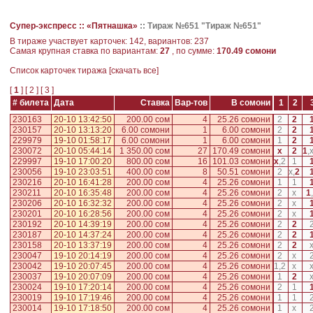
Супер-экспресс ::
«Пятнашка»
::
Тираж №651 "Тираж №651"
В тираже участвует карточек: 142, вариантов: 237
Самая крупная ставка по вариантам:
27
, по сумме:
170.49 сомони
Cписок карточек тиража [
скачать все
]
[
1
] [
2
] [
3
]
# билета
Дата
Ставка
Вар-тов
В сомони
1
2
230163
20-10 13:42:50
200.00 сом
4
25.26 сомони
2
2
230157
20-10 13:13:20
6.00 сомони
1
6.00 сомони
2
2
229979
19-10 01:58:17
6.00 сомони
1
6.00 сомони
1
2
230072
20-10 05:44:14
1 350.00 сом
27
170.49 сомони
x
2
1
,
229997
19-10 17:00:20
800.00 сом
16
101.03 сомони
x
,
2
1
230056
19-10 23:03:51
400.00 сом
8
50.51 сомони
2
x
,
2
230216
20-10 16:41:28
200.00 сом
4
25.26 сомони
1
1
230211
20-10 16:35:48
200.00 сом
4
25.26 сомони
2
x
1
,
230206
20-10 16:32:32
200.00 сом
4
25.26 сомони
2
x
230201
20-10 16:28:56
200.00 сом
4
25.26 сомони
2
x
230192
20-10 14:39:19
200.00 сом
4
25.26 сомони
2
2
230187
20-10 14:37:24
200.00 сом
4
25.26 сомони
2
2
230158
20-10 13:37:19
200.00 сом
4
25.26 сомони
2
2
230047
19-10 20:14:19
200.00 сом
4
25.26 сомони
2
x
230042
19-10 20:07:45
200.00 сом
4
25.26 сомони
1
,
2
x
230037
19-10 20:07:09
200.00 сом
4
25.26 сомони
1
2
230024
19-10 17:20:14
200.00 сом
4
25.26 сомони
2
1
230019
19-10 17:19:46
200.00 сом
4
25.26 сомони
1
1
230014
19-10 17:18:50
200.00 сом
4
25.26 сомони
1
x