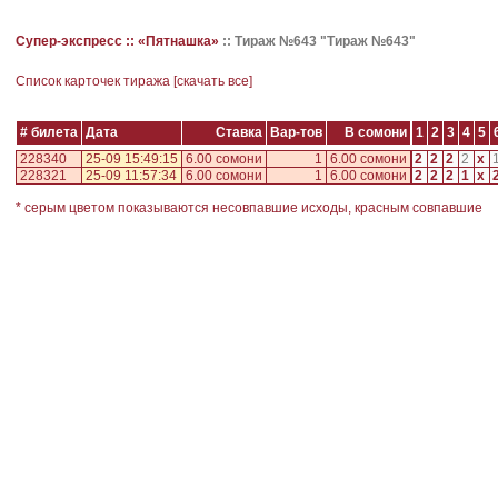
Супер-экспресс ::
«Пятнашка»
::
Тираж №643 "Тираж №643"
Cписок карточек тиража [
скачать все
]
# билета
Дата
Ставка
Вар-тов
В сомони
1
2
3
4
5
228340
25-09 15:49:15
6.00 сомони
1
6.00 сомони
2
2
2
2
x
228321
25-09 11:57:34
6.00 сомони
1
6.00 сомони
2
2
2
1
x
* серым цветом показываются несовпавшие исходы, красным совпавшие