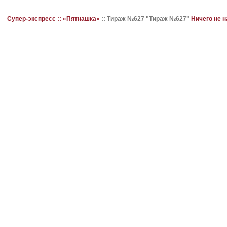
Супер-экспресс ::
«Пятнашка»
::
Тираж №627 "Тираж №627"
Ничего не 