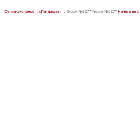
Супер-экспресс ::
«Пятнашка»
::
Тираж №627 "Тираж №627"
Ничего не 