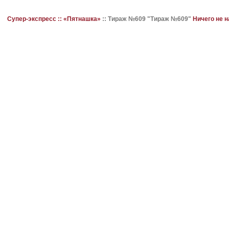
Супер-экспресс ::
«Пятнашка»
::
Тираж №609 "Тираж №609"
Ничего не 