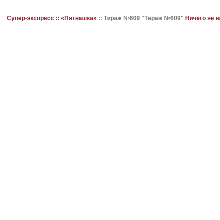
Супер-экспресс ::
«Пятнашка»
::
Тираж №609 "Тираж №609"
Ничего не 