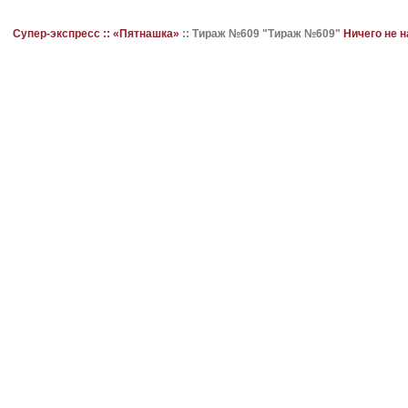
Супер-экспресс ::
«Пятнашка»
::
Тираж №609 "Тираж №609"
Ничего не 